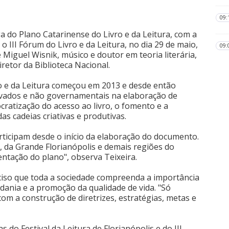
09:
a do Plano Catarinense do Livro e da Leitura, com a
 III Fórum do Livro e da Leitura, no dia 29 de maio,
09:
Miguel Wisnik, músico e doutor em teoria literária,
etor da Biblioteca Nacional.
ro e da Leitura começou em 2013 e desde então
rivados e não governamentais na elaboração de
atização do acesso ao livro, o fomento e a
das cadeias criativas e produtivas.
rticipam desde o início da elaboração do documento.
 da Grande Florianópolis e demais regiões do
ntação do plano", observa Teixeira.
eciso que toda a sociedade compreenda a importância
adania e a promoção da qualidade de vida. "Só
om a construção de diretrizes, estratégias, metas e
 do Festival da Leitura de Florianópolis e do III