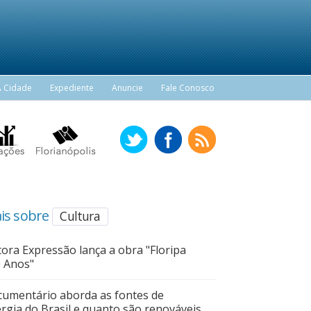
A Cidade
Expediente
Anuncie
Fale Conosco
is sobre
Cultura
tora Expressão lança a obra "Floripa
 Anos"
umentário aborda as fontes de
rgia do Brasil e quanto são renováveis