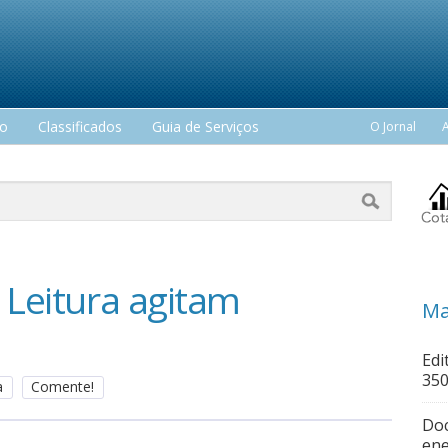
mo
Classificados
Guia de Serviços
O Jornal
 Leitura agitam
Ma
Edi
350
a
Comente!
Doc
ene