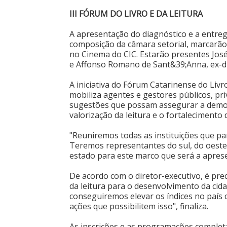
III FÓRUM DO LIVRO E DA LEITURA
A apresentação do diagnóstico e a entreg
composição da câmara setorial, marcarão o
no Cinema do CIC. Estarão presentes José 
e Affonso Romano de Sant&39;Anna, ex-dir
A iniciativa do Fórum Catarinense do Liv
mobiliza agentes e gestores públicos, p
sugestões que possam assegurar a democr
valorização da leitura e o fortalecimento 
"Reuniremos todas as instituições que pa
Teremos representantes do sul, do oeste,
estado para este marco que será a aprese
De acordo com o diretor-executivo, é pr
da leitura para o desenvolvimento da cid
conseguiremos elevar os índices no país c
ações que possibilitem isso", finaliza.
As inscrições e as programações completas