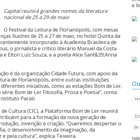
e l
Capital reunirá grandes nomes da literatura
nacional de 25 a 29 de maio
O Festival da Leitura de Florianópolis, com mesas
enças ilustres de 25 a 27 de maio, no hotel Quinta da
recentemente incorporado à Academia Brasileira de
us, o jornalista e crítico literário Manuel da Costa
ha e Elton Luiz Souza, e a poeta Alice Sant&39;Anna
lização é da organização Cidade Futura, com apoio da
ura de Florianópolis, entre outras instituições
Ou
erá diferentes iniciativas, como as estações Bom de Ler,
 a série Bom de Ler Filosofia, Prosa e Poesia", conta
nstituto Parati.
14:
 de Cultura (CIC), a Plataforma Bom de Ler reunirá
ontribuem para a formação da nova geração de
22:
rodução, invenção e criação. "Queremos despertar o
09:
sofia, o desenvolvimento da imaginação, da
 e pela cultura", explica Teixeira.
Habi