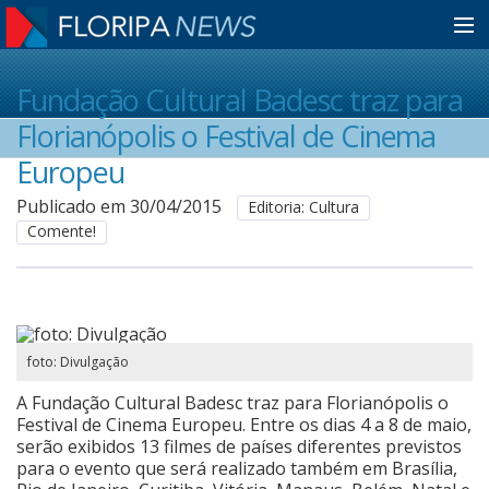
Home
Fundação Cultural Badesc traz para
Florianópolis o Festival de Cinema
Notícias
Europeu
Publicado em 30/04/2015
Editoria: Cultura
Comente!
Colunistas
Classificados
foto: Divulgação
Guia de Serviços
A Fundação Cultural Badesc traz para Florianópolis o
Festival de Cinema Europeu. Entre os dias 4 a 8 de maio,
serão exibidos 13 filmes de países diferentes previstos
Anuncie
para o evento que será realizado também em Brasília,