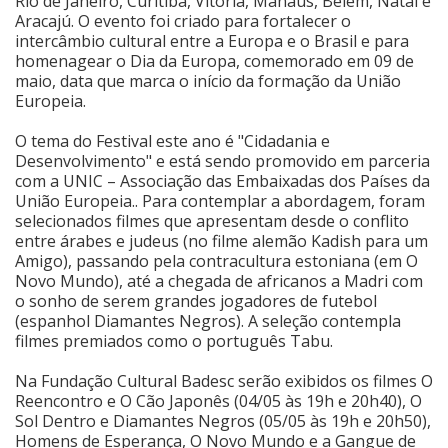
Rio de Janeiro, Curitiba, Vitória, Manaus, Belém, Natal e
Aracajú. O evento foi criado para fortalecer o
Cinema
intercâmbio cultural entre a Europa e o Brasil e para
homenagear o Dia da Europa, comemorado em 09 de
maio, data que marca o início da formação da União
Europeia.
Agenda Cultural
O tema do Festival este ano é "Cidadania e
Desenvolvimento" e está sendo promovido em parceria
Anuncie
com a UNIC – Associação das Embaixadas dos Países da
União Europeia.. Para contemplar a abordagem, foram
selecionados filmes que apresentam desde o conflito
Fale Conosco
entre árabes e judeus (no filme alemão Kadish para um
Amigo), passando pela contracultura estoniana (em O
Novo Mundo), até a chegada de africanos a Madri com
o sonho de serem grandes jogadores de futebol
(espanhol Diamantes Negros). A seleção contempla
filmes premiados como o português Tabu.
Na Fundação Cultural Badesc serão exibidos os filmes O
Reencontro e O Cão Japonês (04/05 às 19h e 20h40), O
Sol Dentro e Diamantes Negros (05/05 às 19h e 20h50),
Homens de Esperança, O Novo Mundo e a Gangue de