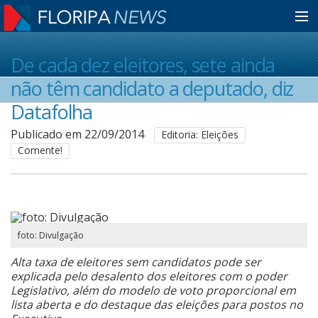
Home
De cada dez eleitores, sete ainda
não têm candidato a deputado, diz
Notícias
Datafolha
Publicado em 22/09/2014
Editoria: Eleições
Comente!
Colunistas
Classificados
foto: Divulgação
Guia de Serviços
Alta taxa de eleitores sem candidatos pode ser
explicada pelo desalento dos eleitores com o poder
Legislativo, além do modelo de voto proporcional em
Anuncie
lista aberta e do destaque das eleições para postos no