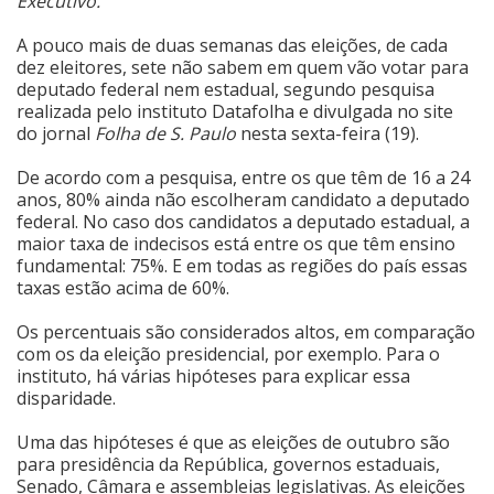
Executivo.
Cinema
A pouco mais de duas semanas das eleições, de cada
dez eleitores, sete não sabem em quem vão votar para
deputado federal nem estadual, segundo pesquisa
realizada pelo instituto Datafolha e divulgada no site
Agenda Cultural
do jornal
Folha de S. Paulo
nesta sexta-feira (19).
De acordo com a pesquisa, entre os que têm de 16 a 24
Anuncie
anos, 80% ainda não escolheram candidato a deputado
federal. No caso dos candidatos a deputado estadual, a
maior taxa de indecisos está entre os que têm ensino
Fale Conosco
fundamental: 75%. E em todas as regiões do país essas
taxas estão acima de 60%.
Os percentuais são considerados altos, em comparação
com os da eleição presidencial, por exemplo. Para o
instituto, há várias hipóteses para explicar essa
disparidade.
Uma das hipóteses é que as eleições de outubro são
para presidência da República, governos estaduais,
Senado, Câmara e assembleias legislativas. As eleições