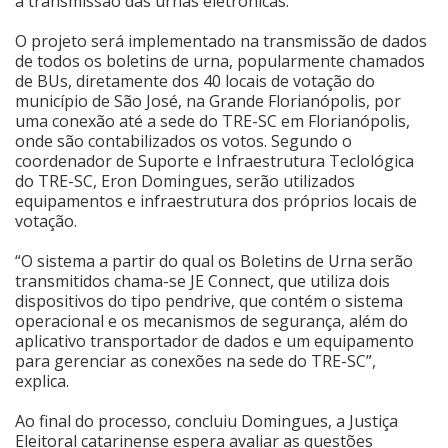
a transmissão das urnas eletrônicas.
Cinema
O projeto será implementado na transmissão de dados
de todos os boletins de urna, popularmente chamados
de BUs, diretamente dos 40 locais de votação do
município de São José, na Grande Florianópolis, por
Agenda Cultural
uma conexão até a sede do TRE-SC em Florianópolis,
onde são contabilizados os votos. Segundo o
coordenador de Suporte e Infraestrutura Teclológica
Anuncie
do TRE-SC, Eron Domingues, serão utilizados
equipamentos e infraestrutura dos próprios locais de
votação.
Fale Conosco
“O sistema a partir do qual os Boletins de Urna serão
transmitidos chama-se JE Connect, que utiliza dois
dispositivos do tipo pendrive, que contém o sistema
operacional e os mecanismos de segurança, além do
aplicativo transportador de dados e um equipamento
para gerenciar as conexões na sede do TRE-SC”,
explica.
Ao final do processo, concluiu Domingues, a Justiça
Eleitoral catarinense espera avaliar as questões