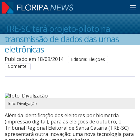
Home
TRE-SC terá projeto-piloto na
transmissão de dados das urnas
Notícias
eletrônicas
Publicado em 18/09/2014
Editoria: Eleições
Comente!
Colunistas
Classificados
foto: Divulgação
Guia de Serviços
Além da identificação dos eleitores por biometria
(impressão digital)
, para as eleições de outubro, o
Tribunal Regional Eleitoral de Santa Cataria (TRE-SC)
Anuncie
apresentará outra inovação: uma nova tecnologia para