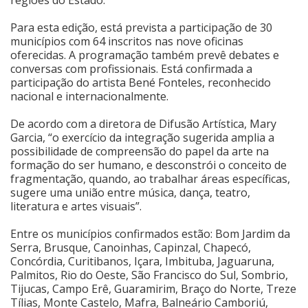
Cinema
Para esta edição, está prevista a participação de 30
municípios com 64 inscritos nas nove oficinas
oferecidas. A programação também prevê debates e
conversas com profissionais. Está confirmada a
Agenda Cultural
participação do artista Bené Fonteles, reconhecido
nacional e internacionalmente.
Anuncie
De acordo com a diretora de Difusão Artística, Mary
Garcia, “o exercício da integração sugerida amplia a
possibilidade de compreensão do papel da arte na
Fale Conosco
formação do ser humano, e desconstrói o conceito de
fragmentação, quando, ao trabalhar áreas específicas,
sugere uma união entre música, dança, teatro,
literatura e artes visuais”.
Entre os municípios confirmados estão: Bom Jardim da
Serra, Brusque, Canoinhas, Capinzal, Chapecó,
Concórdia, Curitibanos, Içara, Imbituba, Jaguaruna,
Palmitos, Rio do Oeste, São Francisco do Sul, Sombrio,
Tijucas, Campo Erê, Guaramirim, Braço do Norte, Treze
Tílias, Monte Castelo, Mafra, Balneário Camboriú,