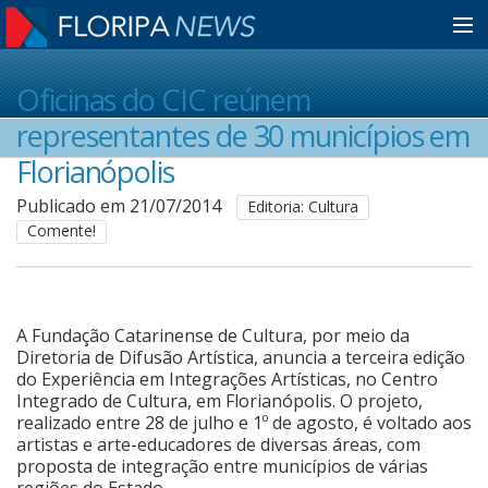
Home
Oficinas do CIC reúnem
representantes de 30 municípios em
Notícias
Florianópolis
Publicado em 21/07/2014
Editoria: Cultura
Comente!
Colunistas
Classificados
A Fundação Catarinense de Cultura, por meio da
Diretoria de Difusão Artística, anuncia a terceira edição
do Experiência em Integrações Artísticas, no Centro
Guia de Serviços
Integrado de Cultura, em Florianópolis. O projeto,
realizado entre 28 de julho e 1º de agosto, é voltado aos
artistas e arte-educadores de diversas áreas, com
Anuncie
proposta de integração entre municípios de várias
regiões do Estado.