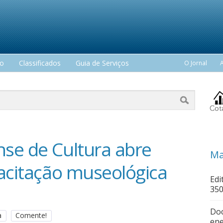
mo
Classificados
Guia de Serviços
O Jornal
se de Cultura abre
Ma
pacitação museológica
Edi
350
Doc
a
Comente!
ene