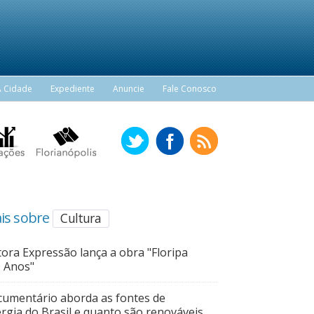
A Cidade
Expediente
Anuncie
Fale Conosco
is sobre
Cultura
tora Expressão lança a obra "Floripa
 Anos"
umentário aborda as fontes de
rgia do Brasil e quanto são renováveis