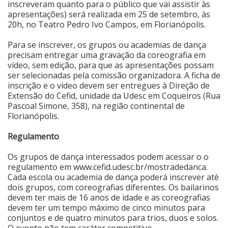
inscreveram quanto para o público que vai assistir às
apresentações) será realizada em 25 de setembro, às
Cinema
20h, no Teatro Pedro Ivo Campos, em Florianópolis.
Para se inscrever, os grupos ou academias de dança
Agenda Cultural
precisam entregar uma gravação da coreografia em
vídeo, sem edição, para que as apresentações possam
ser selecionadas pela comissão organizadora. A ficha de
inscrição e o vídeo devem ser entregues à Direção de
Anuncie
Extensão do Cefid, unidade da Udesc em Coqueiros (Rua
Pascoal Simone, 358), na região continental de
Florianópolis.
Fale Conosco
Regulamento
Os grupos de dança interessados podem acessar o o
regulamento em www.cefid.udesc.br/mostradedanca.
Cada escola ou academia de dança poderá inscrever até
dois grupos, com coreografias diferentes. Os bailarinos
devem ter mais de 16 anos de idade e as coreografias
devem ter um tempo máximo de cinco minutos para
conjuntos e de quatro minutos para trios, duos e solos.
O evento não tem caráter competitivo.