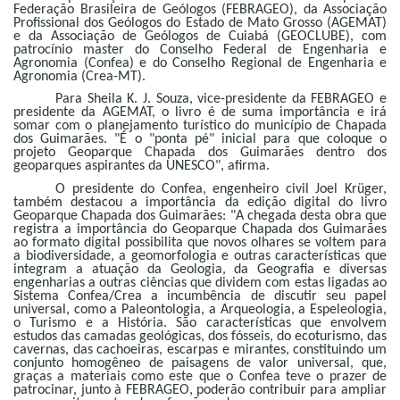
Federação Brasileira de Geólogos (FEBRAGEO), da Associação
Profissional dos Geólogos do Estado de Mato Grosso (AGEMAT)
e da Associação de Geólogos de Cuiabá (GEOCLUBE), com
patrocínio master do Conselho Federal de Engenharia e
Agronomia (Confea) e do Conselho Regional de Engenharia e
Agronomia (Crea-MT).
Para Sheila K. J. Souza, vice-presidente da FEBRAGEO e
presidente da AGEMAT, o livro é de suma importância e irá
somar com o planejamento turístico do município de Chapada
dos Guimarães. "É o "ponta pé" inicial para que coloque o
projeto Geoparque Chapada dos Guimarães dentro dos
geoparques aspirantes da UNESCO", afirma.
O presidente do Confea, engenheiro civil Joel Krüger,
também destacou a importância da edição digital do livro
Geoparque Chapada dos Guimarães: "A chegada desta obra que
registra a importância do Geoparque Chapada dos Guimarães
ao formato digital possibilita que novos olhares se voltem para
a biodiversidade, a geomorfologia e outras características que
integram a atuação da Geologia, da Geografia e diversas
engenharias a outras ciências que dividem com estas ligadas ao
Sistema Confea/Crea a incumbência de discutir seu papel
universal, como a Paleontologia, a Arqueologia, a Espeleologia,
o Turismo e a História. São características que envolvem
estudos das camadas geológicas, dos fósseis, do ecoturismo, das
cavernas, das cachoeiras, escarpas e mirantes, constituindo um
conjunto homogêneo de paisagens de valor universal, que,
graças a materiais como este que o Confea teve o prazer de
patrocinar, junto à FEBRAGEO, poderão contribuir para ampliar