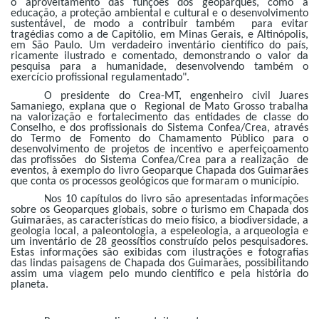
o aproveitamento das funções dos geoparques, como a
educação, a proteção ambiental e cultural e o desenvolvimento
sustentável, de modo a contribuir também para evitar
tragédias como a de Capitólio, em Minas Gerais, e Altinópolis,
em São Paulo. Um verdadeiro inventário científico do país,
ricamente ilustrado e comentado, demonstrando o valor da
pesquisa para a humanidade, desenvolvendo também o
exercício profissional regulamentado".
O presidente do Crea-MT, engenheiro civil Juares
Samaniego, explana que o Regional de Mato Grosso trabalha
na valorização e fortalecimento das entidades de classe do
Conselho, e dos profissionais do Sistema Confea/Crea, através
do Termo de Fomento do Chamamento Público para o
desenvolvimento de projetos de incentivo e aperfeiçoamento
das profissões do Sistema Confea/Crea para a realização de
eventos, à exemplo do livro Geoparque Chapada dos Guimarães
que conta os processos geológicos que formaram o município.
Nos 10 capítulos do livro são apresentadas informações
sobre os Geoparques globais, sobre o turismo em Chapada dos
Guimarães, as características do meio físico, a biodiversidade, a
geologia local, a paleontologia, a espeleologia, a arqueologia e
um inventário de 28 geossítios construído pelos pesquisadores.
Estas informações são exibidas com ilustrações e fotografias
das lindas paisagens de Chapada dos Guimarães, possibilitando
assim uma viagem pelo mundo científico e pela história do
planeta.