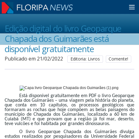
Home
Edição digital do livro Geoparque
Chapada dos Guimarães está
Notícias
disponível gratuitamente
Publicado em 21/02/2022
Editoria: Livros
Comente!
Colunistas
Classificados
Está disponível gratuitamente em PDF o livro Geoparque
Chapada dos Guimarães – uma viagem pela história do planeta,
que conta em 10 capítulos, os processos geológicos que
Guia de Serviços
formaram as rochas que hoje compõem as belas paisagens do
município de Chapada dos Guimarães, localizado a 60 km de
Cuiabá (MT) e que provam que a região já foi mar, deserto,
teve vulcões e foi habitada por grandes dinossauros.
Anuncie
O livro Geoparque Chapada dos Guimarães divulga
estudos realizados por pesquisadores da Universidade Federal