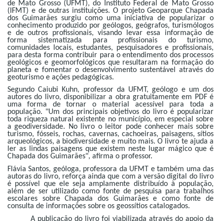
de Mato Grosso (UFMT), do Instituto Federal de Mato Grosso
(IFMT) e de outras instituições. O projeto Geoparque Chapada
Cinema
dos Guimarães surgiu como uma iniciativa de popularizar o
conhecimento produzido por geólogos, geógrafos, turismólogos
e de outros profissionais, visando levar essa informação de
forma sistematizada para profissionais do turismo,
comunidades locais, estudantes, pesquisadores e profissionais,
Agenda Cultural
para desta forma contribuir para o entendimento dos processos
geológicos e geomorfológicos que resultaram na formação do
planeta e fomentar o desenvolvimento sustentável através do
geoturismo e ações pedagógicas.
Anuncie
Segundo Caiubi Kuhn, professor da UFMT, geólogo e um dos
autores do livro, disponibilizar a obra gratuitamente em PDF é
uma forma de tornar o material acessível para toda a
população. "Um dos principais objetivos do livro é popularizar
Fale Conosco
toda riqueza natural existente no município, em especial sobre
a geodiversidade. No livro o leitor pode conhecer mais sobre
turismo, fósseis, rochas, cavernas, cachoeiras, paisagens, sítios
arqueológicos, a biodiversidade e muito mais. O livro te ajuda a
ler as lindas paisagens que existem neste lugar mágico que é
Chapada dos Guimarães", afirma o professor.
Flávia Santos, geóloga, professora da UFMT e também uma das
autoras do livro, reforça ainda que com a versão digital do livro
é possível que ele seja amplamente distribuído à população,
além de ser utilizado como fonte de pesquisa para trabalhos
escolares sobre Chapada dos Guimarães e como fonte de
consulta de informações sobre os geossítios catalogados.
A publicação do livro foi viabilizada através do apoio da