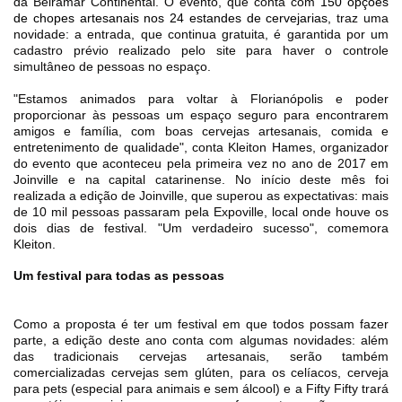
da Beiramar Continental. O evento, que conta com
150 opções
de chopes artesanais nos 24 estandes de cervejarias,
traz uma
Cinema
novidade: a entrada, que continua gratuita, é garantida por um
cadastro prévio realizado pelo site para haver o controle
simultâneo de pessoas no espaço.
Agenda Cultural
"Estamos animados para voltar à Florianópolis e poder
proporcionar às pessoas um espaço seguro para encontrarem
amigos e família, com boas cervejas artesanais, comida e
entretenimento de qualidade", conta Kleiton Hames, organizador
Anuncie
do evento que aconteceu pela primeira vez no ano de 2017 em
Joinville e na capital catarinense. No início deste mês foi
realizada a edição de Joinville, que superou as expectativas: mais
Fale Conosco
de 10 mil pessoas passaram pela Expoville, local onde houve os
dois dias de festival. "Um verdadeiro sucesso", comemora
Kleiton.
Um festival para todas as pessoas
Como a proposta é ter um festival em que todos possam fazer
parte, a edição deste ano conta com algumas novidades: além
das tradicionais cervejas artesanais, serão também
comercializadas cervejas sem glúten, para os celíacos, cerveja
para pets (especial para animais e sem álcool) e a Fifty Fifty trará