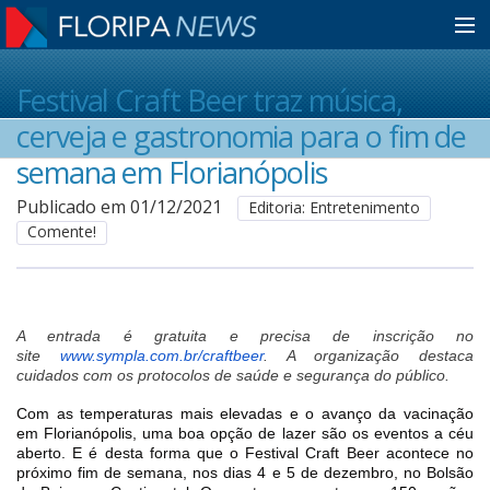
Home
Festival Craft Beer traz música,
cerveja e gastronomia para o fim de
Notícias
semana em Florianópolis
Publicado em 01/12/2021
Editoria: Entretenimento
Comente!
Colunistas
Classificados
A entrada é gratuita e precisa de inscrição no
site
www.sympla.com.br/craftbeer
. A organização destaca
cuidados com os protocolos de saúde e segurança do público.
Guia de Serviços
Com as temperaturas mais elevadas e o avanço da vacinação
em Florianópolis, uma boa opção de lazer são os eventos a céu
Anuncie
aberto. E é desta forma que o Festival Craft Beer acontece no
próximo fim de semana, nos dias 4 e 5 de dezembro, no Bolsão