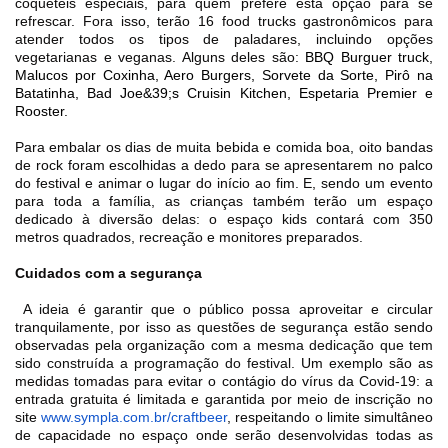
coquetéis especiais, para quem prefere esta opção para se
refrescar. Fora isso, terão 16 food trucks gastronômicos para
atender todos os tipos de paladares, incluindo opções
vegetarianas e veganas. Alguns deles são:
BBQ Burguer truck,
Malucos por Coxinha, Aero Burgers, Sorvete da Sorte, Pirô na
Batatinha, Bad Joe&39;s Cruisin Kitchen, Espetaria Premier e
Rooster.
Para embalar os dias de muita bebida e comida boa, oito bandas
de rock foram escolhidas a dedo para se apresentarem no palco
do festival e animar o lugar do início ao fim. E, sendo um evento
para toda a família, as crianças também terão um espaço
dedicado à diversão delas: o espaço kids contará com 350
metros quadrados, recreação e monitores preparados.
Cuidados com a segurança
A ideia é garantir que o público possa aproveitar e circular
tranquilamente, por isso as questões de segurança estão sendo
observadas pela organização com a me
sma dedicação que tem
sido construída a programação do festival.
Um exemplo são as
medidas tomadas para evitar o contágio do vírus da Covid-19: a
entrada gratuita é limitada e garantida por meio de inscrição no
site
www.sympla.com.br/craftbeer
, respeitando o limite simultâneo
de capacidade no espaço onde serão desenvolvidas todas as