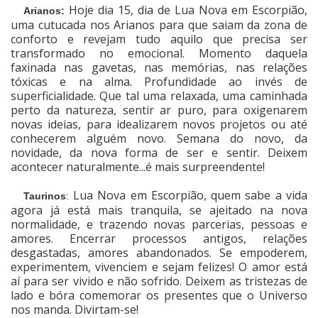
Hoje dia 15, dia de Lua Nova em Escorpião,
Arianos:
Cinema
uma cutucada nos Arianos para que saiam da zona de
conforto e revejam tudo aquilo que precisa ser
transformado no emocional. Momento daquela
faxinada nas gavetas, nas memórias, nas relações
Agenda Cultural
tóxicas e na alma. Profundidade ao invés de
superficialidade. Que tal uma relaxada, uma caminhada
perto da natureza, sentir ar puro, para oxigenarem
Anuncie
novas ideias, para idealizarem novos projetos ou até
conhecerem alguém novo. Semana do novo, da
novidade, da nova forma de ser e sentir. Deixem
acontecer naturalmente...é mais surpreendente!
Fale Conosco
Lua Nova em Escorpião, quem sabe a vida
Taurinos
:
agora já está mais tranquila, se ajeitado na nova
normalidade, e trazendo novas parcerias, pessoas e
amores. Encerrar processos antigos, relações
desgastadas, amores abandonados. Se empoderem,
experimentem, vivenciem e sejam felizes! O amor está
aí para ser vivido e não sofrido. Deixem as tristezas de
lado e bóra comemorar os presentes que o Universo
nos manda. Divirtam-se!