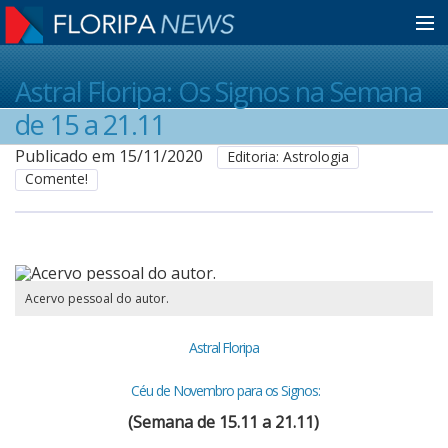
Home
Astral Floripa: Os Signos na Semana
de 15 a 21.11
Notícias
Publicado em 15/11/2020
Editoria: Astrologia
Comente!
Colunistas
Classificados
Acervo pessoal do autor.
Astral Floripa
Guia de Serviços
Céu de Novembro para os Signos:
Anuncie
(Semana de 15.11 a 21.11)