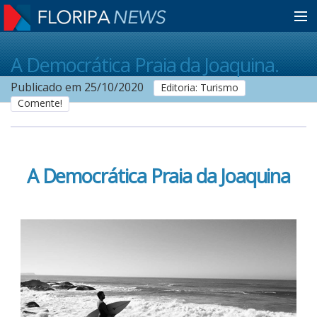
Home
A Democrática Praia da Joaquina.
Publicado em 25/10/2020
Editoria: Turismo
Comente!
Notícias
Colunistas
A Democrática Praia da Joaquina
Classificados
Guia de Serviços
Anuncie