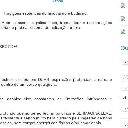
Tântra,
Tradições esotéricas do hinduísmo e budismo.
em sânscrito significa tecer, trama, tear e nas tradições
eoria ou prática, sistema de aplicação ampla.
Ou
SBORDE!
14:
22:
 feche os olhos, em DUAS respirações profundas, abra-os e
 dentro de um corpo qualquer...
09:
Habi
e desbloqueios constantes de limitações intrínsecas e
09:
 profundo que surge ao fechar os olhos e SE IMAGINA LEVE,
ositalmente e sendo muito bem cuidado pela ingestão de bons
esejos, sem cargas energéticas físicas e/ou emocionais.
09: