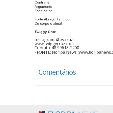
Contrarie
Argumente
Espalhe-se!
Forte Abraço Tântrico
De corpo e alma!
Twiggy Cruz
Instagram: @tw.cruz
www.twiggycruz.com
Contato: 48 99618-2200
› FONTE: Floripa News (www.floripanews.
Comentários