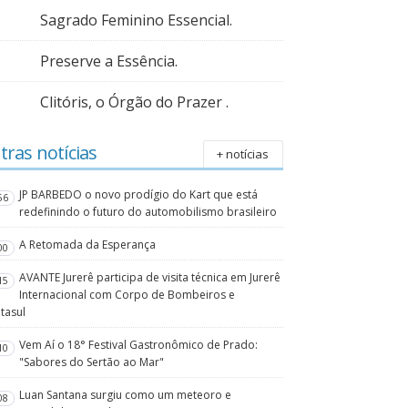
Sagrado Feminino Essencial.
Preserve a Essência.
Clitóris, o Órgão do Prazer .
tras notícias
+ notícias
JP BARBEDO o novo prodígio do Kart que está
56
redefinindo o futuro do automobilismo brasileiro
A Retomada da Esperança
00
AVANTE Jurerê participa de visita técnica em Jurerê
15
Internacional com Corpo de Bombeiros e
tasul
Vem Aí o 18° Festival Gastronômico de Prado:
10
"Sabores do Sertão ao Mar"
Luan Santana surgiu como um meteoro e
08