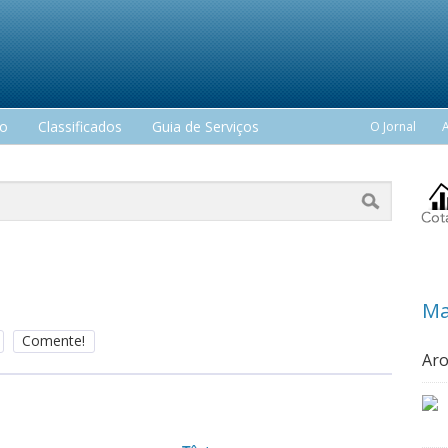
mo
Classificados
Guia de Serviços
O Jornal
Ma
Comente!
Ar