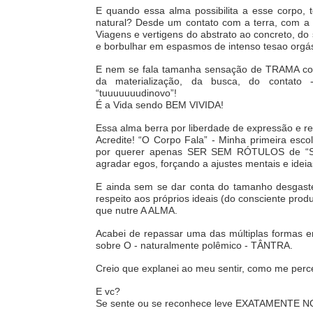
E quando essa alma possibilita a esse corp
natural? Desde um contato com a terra, com a 
Viagens e vertigens do abstrato ao concreto, do 
e borbulhar em espasmos de intenso tesao orgás
E nem se fala tamanha sensação de TRAMA com 
da materialização, da busca, do contato - 
“tuuuuuuudinovo”!
É a Vida sendo BEM VIVIDA!
Essa alma berra por liberdade de expressão e r
Acredite! “O Corpo Fala” - Minha primeira esc
por querer apenas SER SEM RÓTULOS de “SER 
agradar egos, forçando a ajustes mentais e ide
E ainda sem se dar conta do tamanho desgast
respeito aos próprios ideais (do consciente pro
que nutre A ALMA.
Acabei de repassar uma das múltiplas formas 
sobre O - naturalmente polêmico - TÂNTRA.
Creio que explanei ao meu sentir, como me perc
E vc?
Se sente ou se reconhece leve EXATAMENTE N