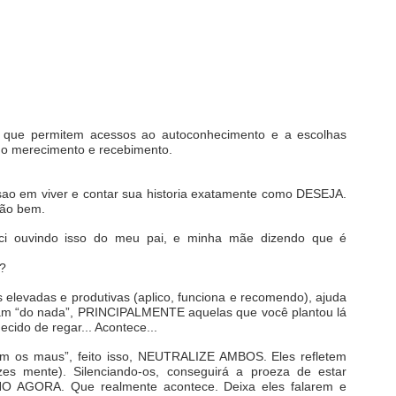
tas que permitem acessos ao autoconhecimento e a escolhas
e do merecimento e recebimento.
tesao em viver e contar sua historia exatamente como DESEJA.
arão bem.
 ouvindo isso do meu pai, e minha mãe dizendo que é
r?
 elevadas e produtivas (aplico, funciona e recomendo), ajuda
rotam “do nada”, PRINCIPALMENTE aquelas que você plantou lá
ecido de regar... Acontece...
ém os maus”, feito isso, NEUTRALIZE AMBOS. Eles refletem
es mente). Silenciando-os, conseguirá a proeza de estar
NO AGORA. Que realmente acontece.
Deixa eles falarem e