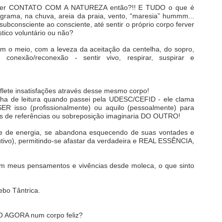
o, ter CONTATO COM A NATUREZA então?!! E TUDO o que é
grama, na chuva, areia da praia, vento, “maresia” hummm...
subconsciente ao consciente, até sentir o próprio corpo ferver
tico voluntário ou não?
o meio, com a leveza da aceitação da centelha, do sopro,
conexão/reconexão - sentir vivo, respirar, suspirar e
eflete insatisfações através desse mesmo corpo!
olha de leitura quando passei pela UDESC/CEFID - ele clama
isso (profissionalmente) ou aquilo (pessoalmente) para
ias de referências ou sobreposição imaginaria DO OUTRO!
e de energia, se abandona esquecendo de suas vontades e
dutivo), permitindo-se afastar da verdadeira e REAL ESSÊNCIA,
em meus pensamentos e vivências desde moleca, o que sinto
ebo Tântrica.
O AGORA num corpo feliz?