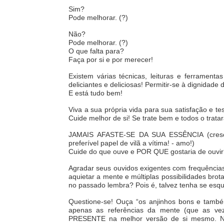
Sim?
Pode melhorar. (?)
Não?
Pode melhorar. (?)
O que falta para?
Faça por si e por merecer!
Existem várias técnicas, leituras e ferramen
deliciantes e deliciosas! Permitir-se à dignidad
E está tudo bem!
Viva a sua própria vida para sua satisfação e 
Cuide melhor de si! Se trate bem e todos o trat
JAMAIS AFASTE-SE DA SUA ESSÊNCIA (cresci
preferível papel de vilã a vítima! - amo!)
Cuide do que ouve e POR QUE gostaria de ouvi
Agradar seus ouvidos exigentes com frequências
aquietar a mente e múltiplas possibilidades b
no passado lembra? Pois é, talvez tenha se esqu
Questione-se! Ouça “os anjinhos bons e tamb
apenas as referências da mente (que as vez
PRESENTE na melhor versão de si mesmo. 