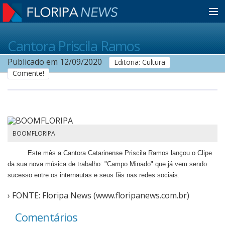
Home
Cantora Priscila Ramos
Publicado em 12/09/2020
Editoria: Cultura
Comente!
Notícias
Colunistas
BOOMFLORIPA
Classificados
Este mês a Cantora Catarinense Priscila Ramos lançou o Clipe
da sua nova música de trabalho: "Campo Minado" que já vem sendo
Guia de Serviços
sucesso entre os internautas e seus fãs nas redes sociais.
› FONTE: Floripa News (www.floripanews.com.br)
Anuncie
Comentários