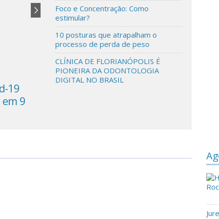
Foco e Concentração: Como
estimular?
10 posturas que atrapalham o
processo de perda de peso
CLÍNICA DE FLORIANÓPOLIS É
PIONEIRA DA ODONTOLOGIA
DIGITAL NO BRASIL
id-19
Coronavírus em SC: casos ativos
o em 9
reduzem 92% de fevereiro para março
Ag
Jur