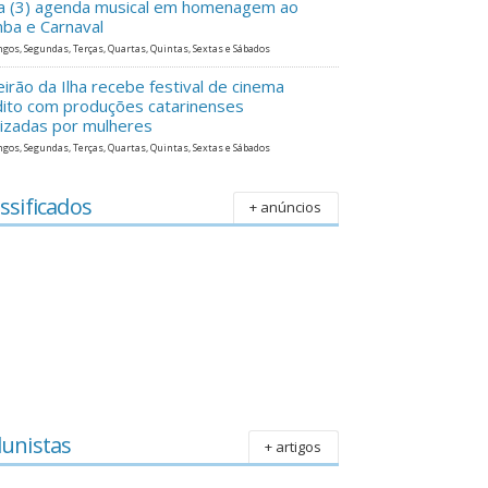
ra (3) agenda musical em homenagem ao
ba e Carnaval
gos, Segundas, Terças, Quartas, Quintas, Sextas e Sábados
eirão da Ilha recebe festival de cinema
dito com produções catarinenses
lizadas por mulheres
gos, Segundas, Terças, Quartas, Quintas, Sextas e Sábados
ssificados
+ anúncios
lunistas
+ artigos