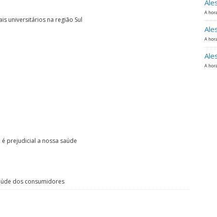
Ale
A hora
is universitários na região Sul
Ale
A hora
Ale
A hora
é prejudicial a nossa saúde
saúde dos consumidores