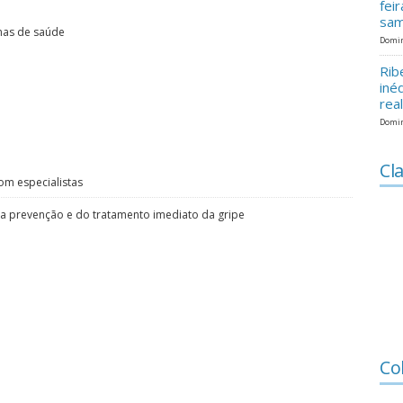
fei
sam
mas de saúde
Domin
Rib
iné
rea
Domin
Cla
om especialistas
da prevenção e do tratamento imediato da gripe
Co