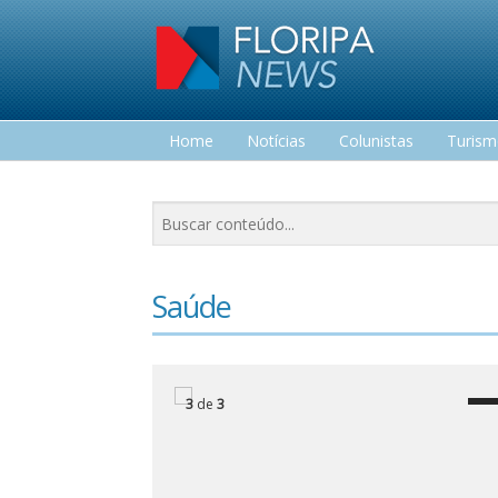
Home
Notícias
Colunistas
Turis
Lazer
Saúde
3
de
3