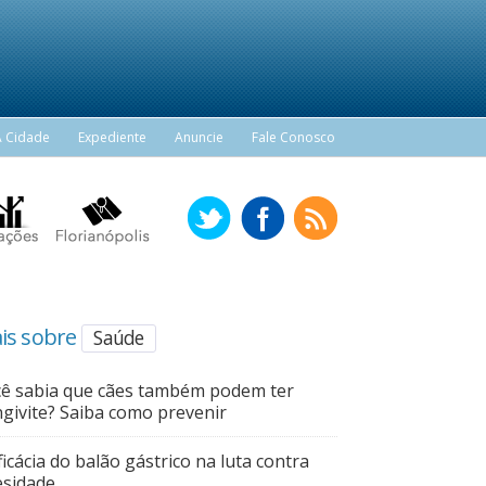
A Cidade
Expediente
Anuncie
Fale Conosco
is sobre
Saúde
ê sabia que cães também podem ter
givite? Saiba como prevenir
ficácia do balão gástrico na luta contra
sidade