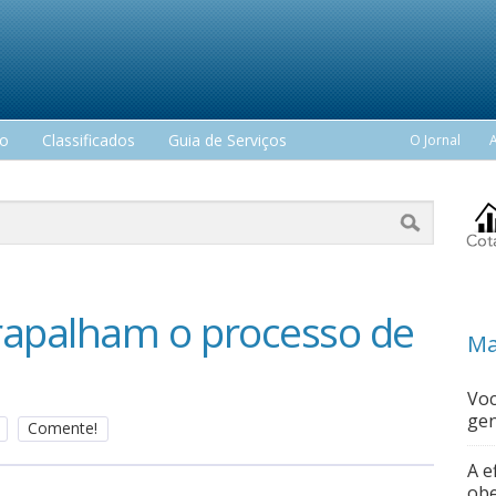
mo
Classificados
Guia de Serviços
O Jornal
rapalham o processo de
Ma
Voc
gen
Comente!
A e
obe