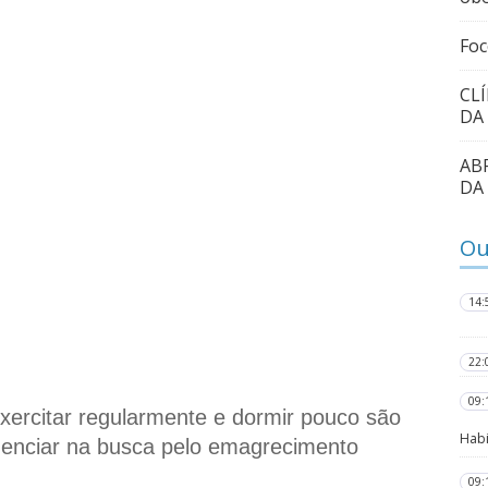
Foc
CL
DA
AB
DA
Ou
14:
22:
09:
xercitar regularmente e dormir pouco são 
Habi
uenciar na busca pelo emagrecimento
09: