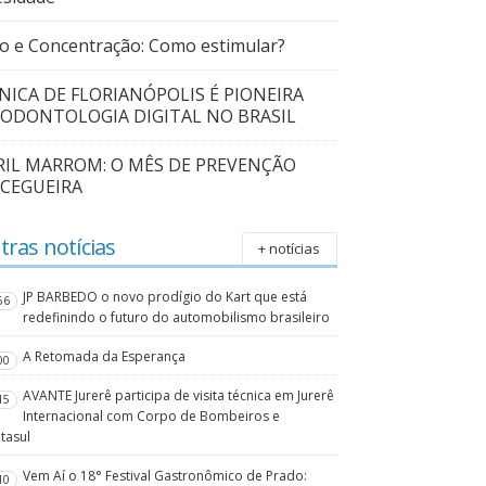
o e Concentração: Como estimular?
ÍNICA DE FLORIANÓPOLIS É PIONEIRA
 ODONTOLOGIA DIGITAL NO BRASIL
RIL MARROM: O MÊS DE PREVENÇÃO
 CEGUEIRA
tras notícias
+ notícias
JP BARBEDO o novo prodígio do Kart que está
56
redefinindo o futuro do automobilismo brasileiro
A Retomada da Esperança
00
AVANTE Jurerê participa de visita técnica em Jurerê
15
Internacional com Corpo de Bombeiros e
tasul
Vem Aí o 18° Festival Gastronômico de Prado:
10