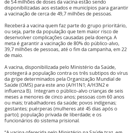
de 54 milhões de doses da vacina estão sendo
disponibilizadas aos estados e municípios para garantir
Cinema
a vacinação de cerca de 49,7 milhões de pessoas.
Receberá a vacina quem faz parte do grupo prioritário,
Agenda Cultural
ou seja, parte da população que tem maior risco de
desenvolver complicações causadas pela doença. A
meta é garantir a vacinação de 80% do público-alvo,
39,7 milhões de pessoas, até o fim da campanha, em 22
Anuncie
de maio.
A vacina, disponibilizada pelo Ministério da Saúde,
Fale Conosco
protegerá a população contra os três subtipos do vírus
da gripe determinados pela Organização Mundial de
Saúde (OMS) para este ano (A/H1N1; A/H3N2 e
influenza B). Integram o público-alvo crianças de seis
meses a menores de cinco anos; pessoas com 60 anos
ou mais; trabalhadores da saúde; povos indígenas;
gestantes; puérperas (mulheres até 45 dias após o
parto); população privada de liberdade; e os
funcionários do sistema prisional.
“A vacina oferecida pelo Ministério na Saúde traz, em