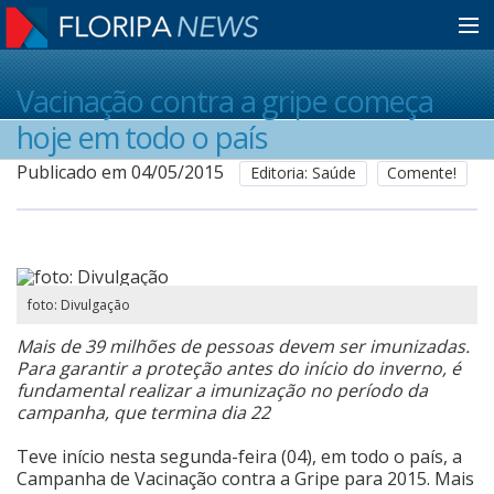
Home
Vacinação contra a gripe começa
hoje em todo o país
Notícias
Publicado em 04/05/2015
Editoria: Saúde
Comente!
Colunistas
foto: Divulgação
Classificados
Mais de 39 milhões de pessoas devem ser imunizadas.
Para garantir a proteção antes do início do inverno, é
Guia de Serviços
fundamental realizar a imunização no período da
campanha, que termina dia 22
Teve início nesta segunda-feira (04), em todo o país, a
Anuncie
Campanha de Vacinação contra a Gripe para 2015. Mais