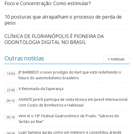
Foco e Concentração: Como estimular?
10 posturas que atrapalham o processo de perda de
peso
CLÍNICA DE FLORIANÓPOLIS É PIONEIRA DA
ODONTOLOGIA DIGITAL NO BRASIL
Outras notícias
+ notícias
JP BARBEDO o novo prodígio do Kart que está redefinindo o
14:56
futuro do automobilismo brasileiro
A Retomada da Esperança
22:00
AVANTE Jurerê participa de visita técnica em Jurerê Internacional
09:15
com Corpo de Bombeiros e Habitasul
Vem Aí o 18° Festival Gastronômico de Prado: "Sabores do
09:10
Sertão ao Mar"
Luan Santana surgiu como um meteoro e consolidou grande
09:08