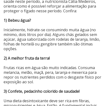
saúde neste período, a nutricionista Cátia Medeiros,
orienta como é possível reforçar a alimentação para
Cinema
proteger o fígado nesse período. Confira:
1) Bebeu água?
Agenda Cultural
Inicialmente, hidrate-se consumindo muita água (no
mínimo, dois litros por dia). Alguns chás gelados sem
açúcar, água saborizada com rodelas de laranja, limão,
Anuncie
folhas de hortelã ou gengibre também são ótimas
opções.
Fale Conosco
2) A melhor fruta da terra!
Frutas ricas em água são muito indicadas. Consuma
melancia, melão, maçã, pera, laranja e mexerica para
repor os nutrientes perdidos com o desgaste físico por
exposição ao sol.
3) Confete, pedacinho colorido de saudade!
Uma dieta desintoxicante deve ser rica em fibras,
micronutrientes e água. Então, é fundamental incluir