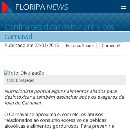
Home
Confira dez dicas detox pré e pós
carnaval
Notícias
Publicado em 22/01/2015
Editoria: Saúde
Comente!
Colunistas
foto: Divulgação
Classificados
Nutricionista pontua alguns alimentos aliados para
desintoxicar e também desinchar após os exageros da
Guia de Serviços
folia de Carnaval.
O Carnaval se aproxima e, com ele, os abusos
relacionados ao consumo excessivo de bebidas
Anuncie
alcoólicas e alimentos gordurosos. Para prevenir a