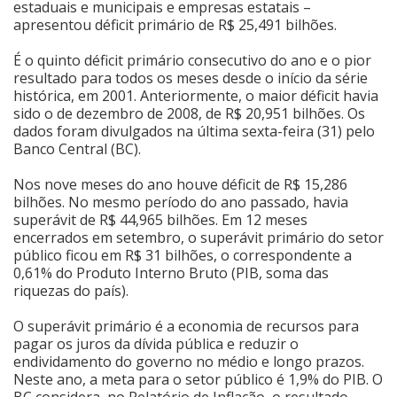
estaduais e municipais e empresas estatais –
apresentou déficit primário de R$ 25,491 bilhões.
Cinema
É o quinto déficit primário consecutivo do ano e o pior
resultado para todos os meses desde o início da série
Agenda Cultural
histórica, em 2001. Anteriormente, o maior déficit havia
sido o de dezembro de 2008, de R$ 20,951 bilhões. Os
dados foram divulgados na última sexta-feira (31) pelo
Banco Central (BC).
Anuncie
Nos nove meses do ano houve déficit de R$ 15,286
bilhões. No mesmo período do ano passado, havia
Fale Conosco
superávit de R$ 44,965 bilhões. Em 12 meses
encerrados em setembro, o superávit primário do setor
público ficou em R$ 31 bilhões, o correspondente a
0,61% do Produto Interno Bruto (PIB, soma das
riquezas do país).
O superávit primário é a economia de recursos para
pagar os juros da dívida pública e reduzir o
endividamento do governo no médio e longo prazos.
Neste ano, a meta para o setor público é 1,9% do PIB. O
BC considera, no Relatório de Inflação, o resultado