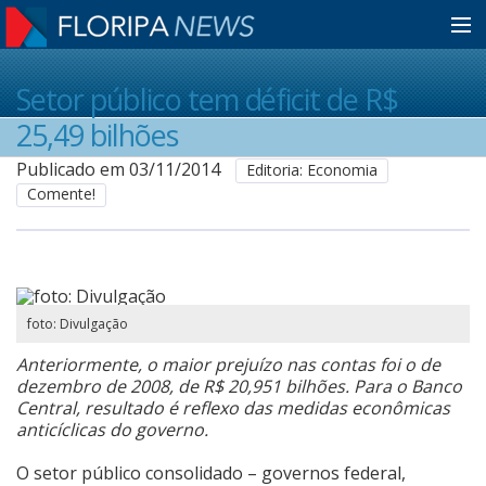
Home
Setor público tem déficit de R$
25,49 bilhões
Notícias
Publicado em 03/11/2014
Editoria: Economia
Comente!
Colunistas
Classificados
foto: Divulgação
Anteriormente, o maior prejuízo nas contas foi o de
Guia de Serviços
dezembro de 2008, de R$ 20,951 bilhões. Para o Banco
Central, resultado é reflexo das medidas econômicas
anticíclicas do governo.
Anuncie
O setor público consolidado – governos federal,