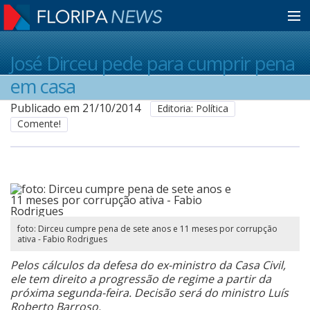
Home
José Dirceu pede para cumprir pena
em casa
Notícias
Publicado em 21/10/2014
Editoria: Política
Comente!
Colunistas
Classificados
foto: Dirceu cumpre pena de sete anos e 11 meses por corrupção
ativa - Fabio Rodrigues
Guia de Serviços
Pelos cálculos da defesa do ex-ministro da Casa Civil,
ele tem direito a progressão de regime a partir da
Anuncie
próxima segunda-feira. Decisão será do ministro Luís
Roberto Barroso.