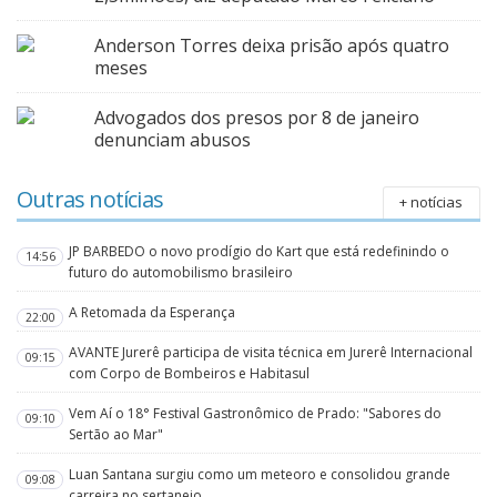
Anderson Torres deixa prisão após quatro
meses
Advogados dos presos por 8 de janeiro
denunciam abusos
Outras notícias
+ notícias
JP BARBEDO o novo prodígio do Kart que está redefinindo o
14:56
futuro do automobilismo brasileiro
A Retomada da Esperança
22:00
AVANTE Jurerê participa de visita técnica em Jurerê Internacional
09:15
com Corpo de Bombeiros e Habitasul
Vem Aí o 18° Festival Gastronômico de Prado: "Sabores do
09:10
Sertão ao Mar"
Luan Santana surgiu como um meteoro e consolidou grande
09:08
carreira no sertanejo