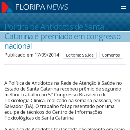
Home
Política de Antídotos de Santa
Catarina é premiada em congresso
Notícias
nacional
Publicado em 17/09/2014
Editoria: Saúde
Comente!
Colunistas
Classificados
A Política de Antídotos na Rede de Atenção à Saúde no
Estado de Santa Catarina recebeu prêmio de segundo
melhor trabalho no 5° Congresso Brasileiro de
Toxicologia Clínica, realizado na semana passada, em
Guia de Serviços
Salvador (BA). O trabalho foi apresentado por uma
equipe de técnicos do Centro de Informações
Toxicológicas de Santa Catarina.
Anuncie
A Política de Antídotos foi lançada oficialmente em maio