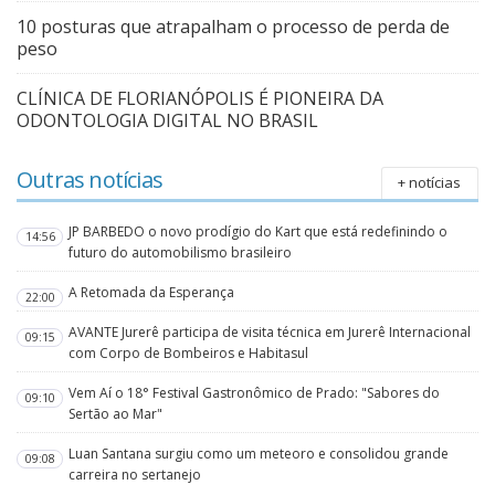
10 posturas que atrapalham o processo de perda de
peso
CLÍNICA DE FLORIANÓPOLIS É PIONEIRA DA
ODONTOLOGIA DIGITAL NO BRASIL
Outras notícias
+ notícias
JP BARBEDO o novo prodígio do Kart que está redefinindo o
14:56
futuro do automobilismo brasileiro
A Retomada da Esperança
22:00
AVANTE Jurerê participa de visita técnica em Jurerê Internacional
09:15
com Corpo de Bombeiros e Habitasul
Vem Aí o 18° Festival Gastronômico de Prado: "Sabores do
09:10
Sertão ao Mar"
Luan Santana surgiu como um meteoro e consolidou grande
09:08
carreira no sertanejo