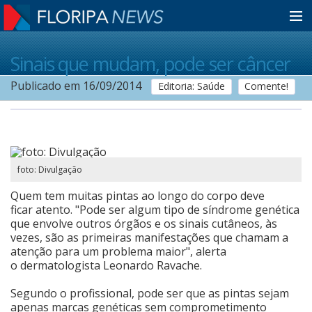
Home
Sinais que mudam, pode ser câncer
Publicado em 16/09/2014
Editoria: Saúde
Comente!
Notícias
Colunistas
foto: Divulgação
Quem tem muitas pintas ao longo do corpo deve
Classificados
ficar atento. "Pode ser algum tipo de síndrome genética
que envolve outros órgãos e os sinais cutâneos, às
vezes, são as primeiras manifestações que chamam a
Guia de Serviços
atenção para um problema maior", alerta
o dermatologista Leonardo Ravache.
Anuncie
Segundo o profissional, pode ser que as pintas sejam
apenas marcas genéticas sem comprometimento