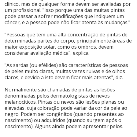
clínico, mas de qualquer forma devem ser avaliadas por
um profissional. "Isso porque uma das muitas pintas
Cinema
pode passar a sofrer modificações que indiquem um
câncer, e a pessoa pode não ficar atenta às mudanças."
Agenda Cultural
“Pessoas que tem uma alta concentração de pintas de
determinadas partes do corpo, principalmente áreas de
maior exposição solar, como os ombros, devem
Anuncie
considerar avaliação médica”, explica.
"As sardas (ou efélides) são características de pessoas
de peles muito claras, muitas vezes ruivas e de olhos
Fale Conosco
claros, e devido a isto devem ficar mais atentas", diz.
Normalmente são chamadas de pintas as lesões
denominadas pelos dermatologistas de nevos
melanocíticos. Pintas ou nevos são lesões planas ou
elevadas, cuja coloração pode variar da cor da pele ao
negro. Podem ser congênitos (quando presentes ao
nascimento) ou adquiridos (quando surgem após o
nascimento). Alguns ainda podem apresentar pelos.