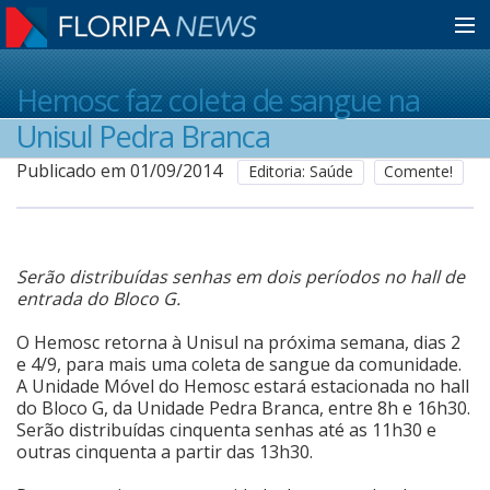
Home
Hemosc faz coleta de sangue na
Unisul Pedra Branca
Notícias
Publicado em 01/09/2014
Editoria: Saúde
Comente!
Colunistas
Serão distribuídas senhas em dois períodos no hall de
entrada do Bloco G.
Classificados
O Hemosc retorna à Unisul na próxima semana, dias 2
e 4/9, para mais uma coleta de sangue da comunidade.
Guia de Serviços
A Unidade Móvel do Hemosc estará estacionada no hall
do Bloco G, da Unidade Pedra Branca, entre 8h e 16h30.
Serão distribuídas cinquenta senhas até as 11h30 e
outras cinquenta a partir das 13h30.
Anuncie