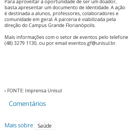
Para aproveitar a oportunidade de ser um doador,
basta apresentar um documento de identidade. A ação
Cinema
é destinada a alunos, professores, colaboradores e
comunidade em geral. A parceria é viabilizada pela
direção do Campus Grande Florianópolis.
Agenda Cultural
Mais informações com o setor de eventos pelo telefone
(48) 3279 1130, ou por email
eventos.gf@unisul.br
.
Anuncie
Fale Conosco
› FONTE: Imprensa Unisul
Comentários
Mais sobre
Saúde