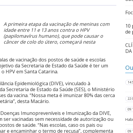
Foc
A primeira etapa da vacinação de meninas com
10 
idade entre 11 e 13 anos contra o HPV
de 
(papilomavírus humano), que pode causar o
câncer de colo do útero, começará nesta
CL
DA
alas de vacinação dos postos de saúde e escolas
bjetivo da Secretaria de Estado da Saúde é ter um
Ou
a o HPV em Santa Catarina.
lância Epidemiológica (DIVE), vinculado à
14:
a Secretaria de Estado da Saúde (SES), o Ministério
es da vacina. “Nossa meta é imunizar 80% das cerca
22:
etária”, desta Macário.
09:
e Doenças Imunopreveníveis e Imunização da DIVE,
em ser vacinadas sem necessidade de autorização ou
Habi
stos de saúde. “Nas escolas, caso os pais ou
nar e encaminhar o termo de recusa”, complementa
09: