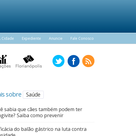
A Cidade
Expediente
Anuncie
Fale Conosco
is sobre
Saúde
ê sabia que cães também podem ter
givite? Saiba como prevenir
ficácia do balão gástrico na luta contra
sidade