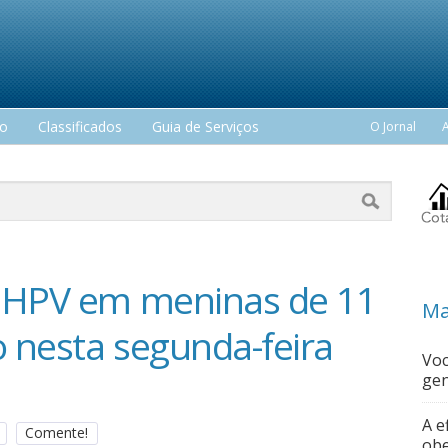
mo
Classificados
Guia de Serviços
O Jornal
o HPV em meninas de 11
Ma
o nesta segunda-feira
Voc
gen
A e
Comente!
obe