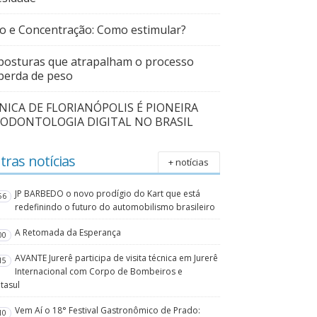
o e Concentração: Como estimular?
posturas que atrapalham o processo
perda de peso
ÍNICA DE FLORIANÓPOLIS É PIONEIRA
 ODONTOLOGIA DIGITAL NO BRASIL
tras notícias
+ notícias
JP BARBEDO o novo prodígio do Kart que está
56
redefinindo o futuro do automobilismo brasileiro
A Retomada da Esperança
00
AVANTE Jurerê participa de visita técnica em Jurerê
15
Internacional com Corpo de Bombeiros e
tasul
Vem Aí o 18° Festival Gastronômico de Prado:
10