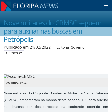
Home
Nove militares do CBMSC seguem
para auxiliar nas buscas em
Notícias
Petrópolis
Publicado em 21/02/2022
Editoria: Governo
Comente!
Colunistas
Classificados
Ascom/CBMSC
Guia de Serviços
Nove militares do Corpo de Bombeiros Militar de Santa Catarina
(CBMSC) embarcaram na manhã deste sábado, 19, para auxiliar
Anuncie
nas buscas por desaparecidos na catástrofe ocorrida em