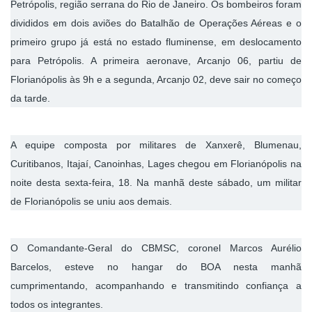
Petrópolis, região serrana do Rio de Janeiro. Os bombeiros foram
Cinema
divididos em dois aviões do Batalhão de Operações Aéreas e o
primeiro grupo já está no estado fluminense, em deslocamento
para Petrópolis. A primeira aeronave, Arcanjo 06, partiu de
Agenda Cultural
Florianópolis às 9h e a segunda, Arcanjo 02, deve sair no começo
da tarde.
Anuncie
A equipe composta por militares de Xanxerê, Blumenau,
Fale Conosco
Curitibanos, Itajaí, Canoinhas, Lages chegou em Florianópolis na
noite desta sexta-feira, 18. Na manhã deste sábado, um militar
de Florianópolis se uniu aos demais.
O Comandante-Geral do CBMSC, coronel Marcos Aurélio
Barcelos, esteve no hangar do BOA nesta manhã
cumprimentando, acompanhando e transmitindo confiança a
todos os integrantes.