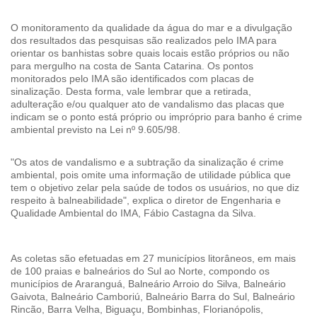
Cinema
O monitoramento da qualidade da água do mar e a divulgação
dos resultados das pesquisas são realizados pelo IMA para
orientar os banhistas sobre quais locais estão próprios ou não
para mergulho na costa de Santa Catarina.
Os pontos
Agenda Cultural
monitorados pelo IMA são identificados com placas de
sinalização. Desta forma, vale lembrar que a retirada,
adulteração e/ou qualquer ato de vandalismo das placas que
indicam se o ponto está próprio ou impróprio para banho é crime
Anuncie
ambiental previsto na Lei nº 9.605/98.
"Os atos de vandalismo e a subtração da sinalização é crime
Fale Conosco
ambiental, pois omite uma informação de utilidade pública que
tem o objetivo zelar pela saúde de todos os usuários, no que diz
respeito à balneabilidade", explica o diretor de Engenharia e
Qualidade Ambiental do IMA, Fábio Castagna da Silva.
As coletas são efetuadas em 27 municípios litorâneos, em mais
de 100 praias e balneários do Sul ao Norte, compondo os
municípios de Araranguá, Balneário Arroio do Silva, Balneário
Gaivota, Balneário Camboriú, Balneário Barra do Sul, Balneário
Rincão, Barra Velha, Biguaçu, Bombinhas, Florianópolis,