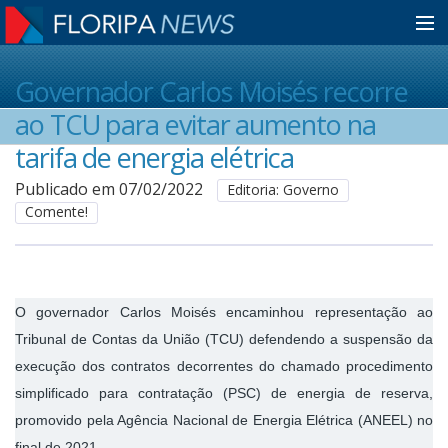
Home
Governador Carlos Moisés recorre
ao TCU para evitar aumento na
Notícias
tarifa de energia elétrica
Publicado em 07/02/2022
Editoria: Governo
Comente!
Colunistas
Classificados
O governador Carlos Moisés encaminhou representação ao
Tribunal de Contas da União (TCU) defendendo a suspensão da
Guia de Serviços
execução dos contratos decorrentes do chamado procedimento
simplificado para contratação (PSC) de energia de reserva,
Anuncie
promovido pela Agência Nacional de Energia Elétrica (ANEEL) no
final de 2021.