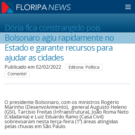
Home
Dória fica constrangido pois
Bolsonaro agiu rapidamente no
Notícias
Estado e garante recursos para
ajudar as cidades
Colunistas
Publicado em 02/02/2022
Editoria: Política
Comente!
Classificados
O presidente Bolsonaro, com os ministros Rogério
Guia de Serviços
Marinho (Desenvolvimento), general Augusto Heleno
(GSI), Tarcísio Freitas (Infraestrutura), João Roma Neto
(Cidadania) e Luiz Eduardo Ramo (Casa Civil)
sobrevoaram nesta terça-feira (1º) áreas atingidas
Anuncie
pelas chuvas em São Paulo.