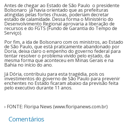
Antes de chegar ao Estado de São Paulo o presidente
Bolsonaro já havia orientado que as prefeituras
Cinema
atingidas pelas fortes chuvas, poderiam decretar
estado de calamidade. Dessa forma o Ministério do
Desenvolvimento Regional aprovaria a liberação de
recursos e do FGTS (Fundo de Garantia do Tempo de
Agenda Cultural
Serviço).
Por fim, a ida de Bolsonaro com os ministros, ao Estado
de São Paulo, que está praticamente abandonado por
Anuncie
Doria, deixa claro o empenho do governo federal para
tentar resolver o problema vivido pelo estado, da
mesma forma que aconteceu em Minas Gerais e na
Bahia no início do ano.
Fale Conosco
Já Dória, contribuiu para esta tragédia, pois os
investimentos do governo de São Paulo para prevenir
enchentes no Estado ficaram abaixo da previsão feita
pelo executivo durante 11 anos.
› FONTE: Floripa News (www.floripanews.com.br)
Comentários