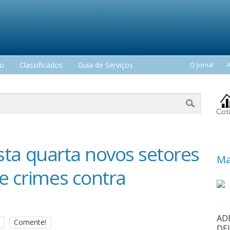
mo
Classificados
Guia de Serviços
O Jornal
nesta quarta novos setores
Ma
e crimes contra
AD
Comente!
DE