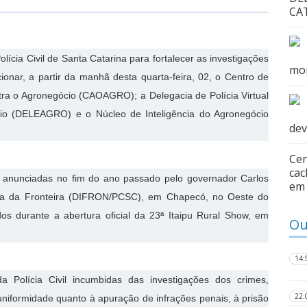
CA
lícia Civil de Santa Catarina para fortalecer as investigações
mor
onar, a partir da manhã desta quarta-feira, 02, o Centro de
a o Agronegócio (CAOAGRO); a Delegacia de Polícia Virtual
io (DELEAGRO) e o Núcleo de Inteligência do Agronegócio
dev
Cen
cac
o anunciadas no fim do ano passado pelo governador Carlos
em 
lícia da Fronteira (DIFRON/PCSC), em Chapecó, no Oeste do
os durante a abertura oficial da 23ª Itaipu Rural Show, em
Ou
14:
a Polícia Civil incumbidas das investigações dos crimes,
22:
 uniformidade quanto à apuração de infrações penais, à prisão