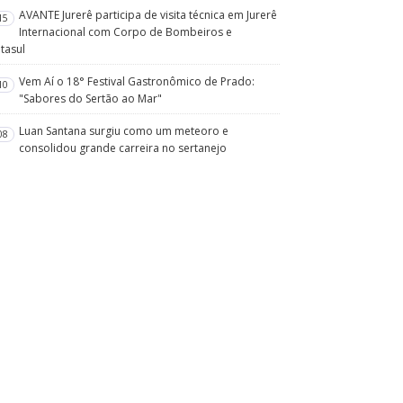
AVANTE Jurerê participa de visita técnica em Jurerê
15
Internacional com Corpo de Bombeiros e
tasul
Vem Aí o 18° Festival Gastronômico de Prado:
10
"Sabores do Sertão ao Mar"
Luan Santana surgiu como um meteoro e
08
consolidou grande carreira no sertanejo