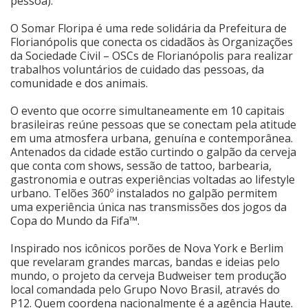
pessoa).
Cinema
O Somar Floripa é uma rede solidária da Prefeitura de
Florianópolis que conecta os cidadãos às Organizações
da Sociedade Civil – OSCs de Florianópolis para realizar
trabalhos voluntários de cuidado das pessoas, da
Agenda Cultural
comunidade e dos animais.
O evento que ocorre simultaneamente em 10 capitais
Anuncie
brasileiras reúne pessoas que se conectam pela atitude
em uma atmosfera urbana, genuína e contemporânea.
Antenados da cidade estão curtindo o galpão da cerveja
Fale Conosco
que conta com shows, sessão de tattoo, barbearia,
gastronomia e outras experiências voltadas ao lifestyle
urbano. Telões 360º instalados no galpão permitem
uma experiência única nas transmissões dos jogos da
Copa do Mundo da Fifa™.
Inspirado nos icônicos porões de Nova York e Berlim
que revelaram grandes marcas, bandas e ideias pelo
mundo, o projeto da cerveja Budweiser tem produção
local comandada pelo Grupo Novo Brasil, através do
P12. Quem coordena nacionalmente é a agência Haute.