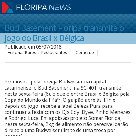
Home
Bud Basement Floripa transmite o
jogo do Brasil x Bélgica
Notícias
Publicado em 05/07/2018
Editoria: Bares e Restaurantes
Comente!
Colunistas
Promovido pela cerveja Budweiser na capital
Classificados
catarinense, o Bud Basement, na SC-401, transmite
nesta sexta-feira (6), o duelo entre Brasil x Bélgica pela
Copa do Mundo da Fifa™. O galpão abre às 11h e,
depois do jogo, recebe a label Beleza Pura para
Guia de Serviços
continuar a festa com os DJs Coy, Dyve, Pinho Menezes
e Rodrigo Luca. Em apoio ao projeto Somar Floripa,
nesta sexta-feira, 2kg de alimento não perecível darão
Anuncie
direito a uma Budweiser (limite de uma troca por