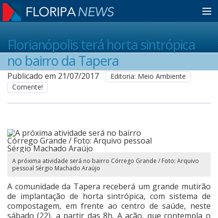
Home
Florianópolis terá horta sintrópica
no bairro da Tapera
Notícias
Publicado em 21/07/2017
Editoria: Meio Ambiente
Comente!
Colunistas
Classificados
A próxima atividade será no bairro Córrego Grande / Foto: Arquivo
pessoal Sérgio Machado Araújo
Guia de Serviços
A comunidade da Tapera receberá um grande mutirão
de implantação de horta sintrópica, com sistema de
Anuncie
compostagem, em frente ao centro de saúde, neste
sábado (22), a partir das 8h. A ação, que contempla o