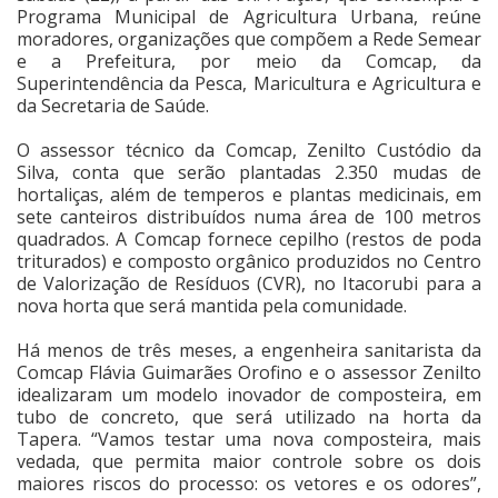
Programa Municipal de Agricultura Urbana, reúne
moradores, organizações que compõem a Rede Semear
Cinema
e a Prefeitura, por meio da Comcap, da
Superintendência da Pesca, Maricultura e Agricultura e
da Secretaria de Saúde.
Agenda Cultural
O assessor técnico da Comcap, Zenilto Custódio da
Silva, conta que serão plantadas 2.350 mudas de
Anuncie
hortaliças, além de temperos e plantas medicinais, em
sete canteiros distribuídos numa área de 100 metros
quadrados. A Comcap fornece cepilho (restos de poda
triturados) e composto orgânico produzidos no Centro
Fale Conosco
de Valorização de Resíduos (CVR), no Itacorubi para a
nova horta que será mantida pela comunidade.
Há menos de três meses, a engenheira sanitarista da
Comcap Flávia Guimarães Orofino e o assessor Zenilto
idealizaram um modelo inovador de composteira, em
tubo de concreto, que será utilizado na horta da
Tapera. “Vamos testar uma nova composteira, mais
vedada, que permita maior controle sobre os dois
maiores riscos do processo: os vetores e os odores”,