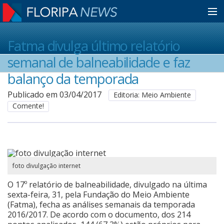
Home
Fatma divulga último relatório
semanal de balneabilidade e faz
Notícias
balanço da temporada
Publicado em 03/04/2017
Editoria: Meio Ambiente
Comente!
Colunistas
Classificados
foto divulgação internet
Guia de Serviços
O 17º relatório de balneabilidade, divulgado na última
sexta-feira, 31, pela Fundação do Meio Ambiente
(Fatma), fecha as análises semanais da temporada
Anuncie
2016/2017. De acordo com o documento, dos 214