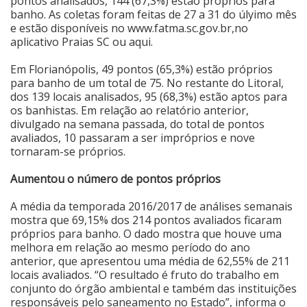
pontos analisados, 144 (67,3%) estão próprios para
banho. As coletas foram feitas de 27 a 31 do úlyimo mês
Cinema
e estão disponíveis no
www.fatma.sc.gov.br
,no
aplicativo Praias SC ou
aqui
.
Em Florianópolis, 49 pontos (65,3%) estão próprios
Agenda Cultural
para banho de um total de 75. No restante do Litoral,
dos 139 locais analisados, 95 (68,3%) estão aptos para
os banhistas. Em relação ao relatório anterior,
Anuncie
divulgado na semana passada, do total de pontos
avaliados, 10 passaram a ser impróprios e nove
tornaram-se próprios.
Fale Conosco
Aumentou o número de pontos próprios
A média da temporada 2016/2017 de análises semanais
mostra que 69,15% dos 214 pontos avaliados ficaram
próprios para banho. O dado mostra que houve uma
melhora em relação ao mesmo período do ano
anterior, que apresentou uma média de 62,55% de 211
locais avaliados. “O resultado é fruto do trabalho em
conjunto do órgão ambiental e também das instituições
responsáveis pelo saneamento no Estado”, informa o