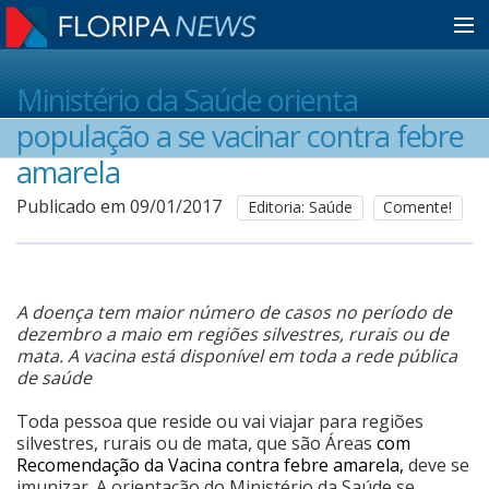
Home
Ministério da Saúde orienta
população a se vacinar contra febre
Notícias
amarela
Publicado em 09/01/2017
Editoria: Saúde
Comente!
Colunistas
Classificados
A doença tem maior número de casos no período de
dezembro a maio em regiões silvestres, rurais ou de
mata. A vacina está disponível em toda a rede pública
de saúde
Guia de Serviços
Toda pessoa que reside ou vai viajar para regiões
silvestres, rurais ou de mata, que são Áreas
com
Anuncie
Recomendação da Vacina contra febre amarela,
deve se
imunizar. A orientação do Ministério da Saúde se