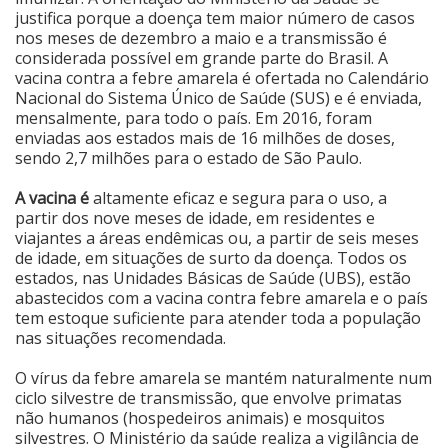
justifica porque a doença tem maior número de casos
Cinema
nos meses de dezembro a maio e a transmissão é
considerada possível em grande parte do Brasil. A
vacina contra a febre amarela é ofertada no Calendário
Nacional do Sistema Único de Saúde (SUS) e é enviada,
Agenda Cultural
mensalmente, para todo o país. Em 2016, foram
enviadas aos estados mais de 16 milhões de doses,
sendo 2,7 milhões para o estado de São Paulo.
Anuncie
A vacina é
altamente eficaz e segura para o uso, a
partir dos nove meses de idade, em residentes e
Fale Conosco
viajantes a áreas endêmicas ou, a partir de seis meses
de idade, em situações de surto da doença. Todos os
estados, nas Unidades Básicas de Saúde (UBS), estão
abastecidos com a vacina contra febre amarela e o país
tem estoque suficiente para atender toda a população
nas situações recomendada.
O vírus da febre amarela se mantém naturalmente num
ciclo silvestre de transmissão, que envolve primatas
não humanos (hospedeiros animais) e mosquitos
silvestres. O Ministério da saúde realiza a vigilância de