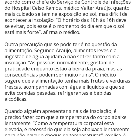
acordo com o chefe do Serviço de Controle de Infecções
do Hospital Celso Ramos, médico Valter Araújo, quanto
Cinema
mais cuidado se tem na exposição ao sol, mas difícil de
acontecer a insolação. “O horário das 10h às 16h deve
se evitar, pois esse é o momento do dia em que o sol
Agenda Cultural
está mais forte’’, afirma o médico.
Outra precaução que se pode ter é na questão da
alimentação. Segundo Araújo, alimentos leves e a
Anuncie
ingestão de água ajudam a não sofrer tanto com a
insolação. ‘’As pessoas normalmente, gostam de
praticidade enquanto estão à beira da praia, mas as
Fale Conosco
consequências podem ser muito ruins’’. O médico
sugere que a alimentação tenha mais frutas e verduras
frescas, acompanhadas com água e líquidos e que se
evite comidas pesadas, refrigerantes e bebidas
alcoólicas.
Quando alguém apresentar sinais de insolação, é
preciso fazer com que a temperatura do corpo abaixe
lentamente. “Como a temperatura corporal está
elevada, é necessário que ela seja abaixada lentamente
para não haver o choque de temperaturas’’, explica. A