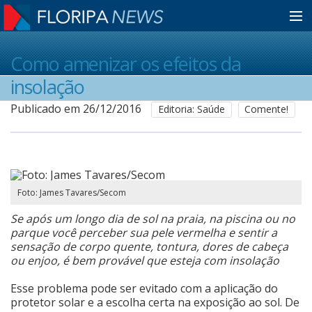
Home
Como amenizar os efeitos da
insolação
Notícias
Publicado em 26/12/2016
Editoria: Saúde
Comente!
Colunistas
Foto: James Tavares/Secom
Classificados
Se após um longo dia de sol na praia, na piscina ou no
parque você perceber sua pele vermelha e sentir a
Guia de Serviços
sensação de corpo quente, tontura, dores de cabeça
ou enjoo, é bem provável que esteja com insolação
Esse problema pode ser evitado com a aplicação do
Anuncie
protetor solar e a escolha certa na exposição ao sol. De