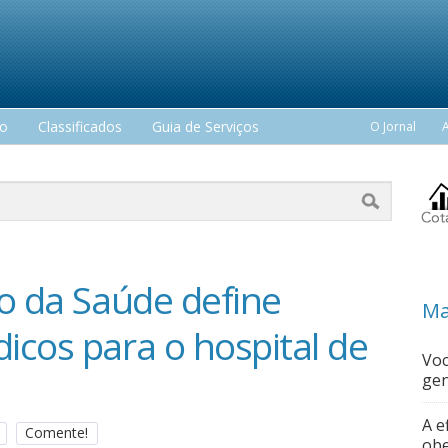
mo
Classificados
Guia de Serviços
O Jornal
do da Saúde define
Ma
icos para o hospital de
Voc
gen
A e
Comente!
obe