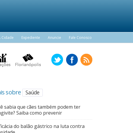
A Cidade
Expediente
Anuncie
Fale Conosco
is sobre
Saúde
ê sabia que cães também podem ter
givite? Saiba como prevenir
ficácia do balão gástrico na luta contra
sidade