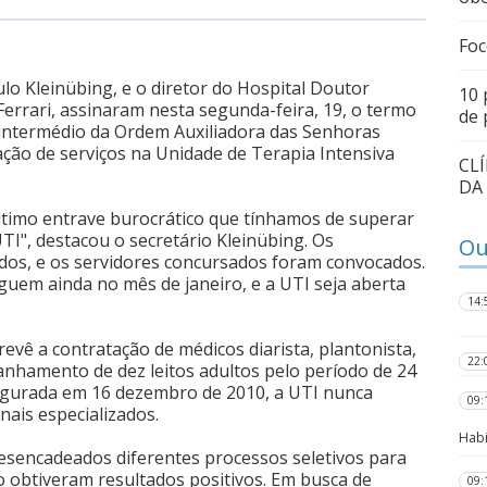
Foc
lo Kleinübing, e o diretor do Hospital Doutor
10 
Ferrari, assinaram nesta segunda-feira, 19, o termo
de 
 intermédio da Ordem Auxiliadora das Senhoras
ação de serviços na Unidade de Terapia Intensiva
CL
DA
último entrave burocrático que tínhamos de superar
TI", destacou o secretário Kleinübing. Os
Ou
idos, e os servidores concursados foram convocados.
uem ainda no mês de janeiro, e a UTI seja aberta
14:
evê a contratação de médicos diarista, plantonista,
22:
anhamento de dez leitos adultos pelo período de 24
augurada em 16 dezembro de 2010, a UTI nunca
09:
nais especializados.
Habi
esencadeados diferentes processos seletivos para
ão obtiveram resultados positivos. Em busca de
09: