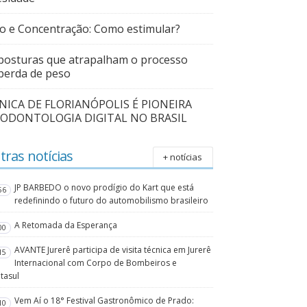
o e Concentração: Como estimular?
posturas que atrapalham o processo
perda de peso
ÍNICA DE FLORIANÓPOLIS É PIONEIRA
 ODONTOLOGIA DIGITAL NO BRASIL
tras notícias
+ notícias
JP BARBEDO o novo prodígio do Kart que está
56
redefinindo o futuro do automobilismo brasileiro
A Retomada da Esperança
00
AVANTE Jurerê participa de visita técnica em Jurerê
15
Internacional com Corpo de Bombeiros e
tasul
Vem Aí o 18° Festival Gastronômico de Prado:
10