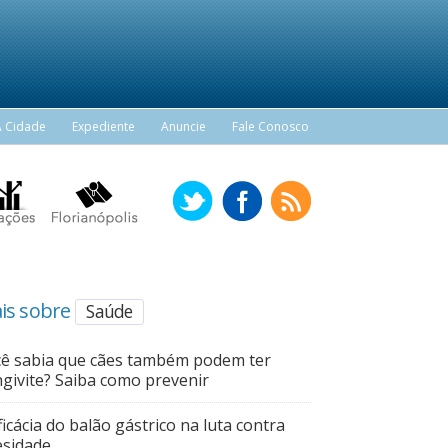
A Cidade
Expediente
Anuncie
Fale Conosco
is sobre
Saúde
ê sabia que cães também podem ter
givite? Saiba como prevenir
ficácia do balão gástrico na luta contra
sidade