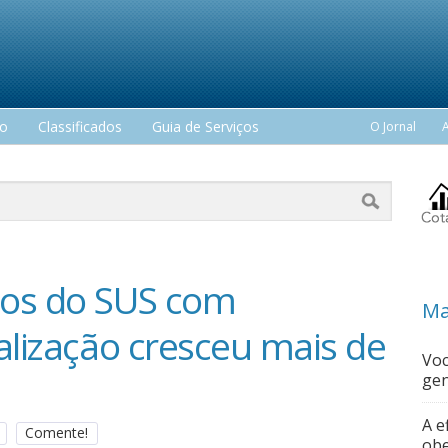
mo
Classificados
Guia de Serviços
O Jornal
tos do SUS com
Ma
alização cresceu mais de
Voc
gen
A e
Comente!
obe