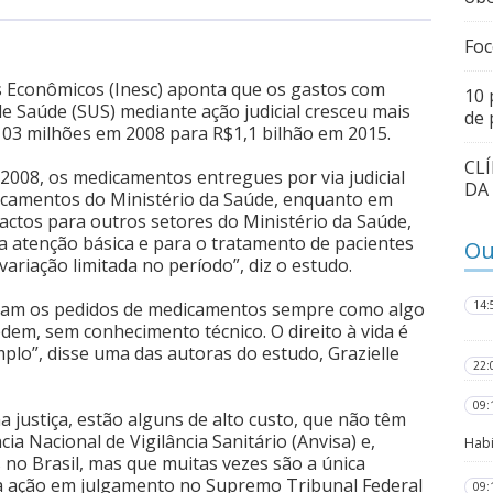
Foc
os Econômicos (Inesc) aponta que os gastos com
10 
e Saúde (SUS) mediante ação judicial cresceu mais
de 
03 milhões em 2008 para R$1,1 bilhão em 2015.
CL
008, os medicamentos entregues por via judicial
DA
camentos do Ministério da Saúde, enquanto em
actos para outros setores do Ministério da Saúde,
 atenção básica e para o tratamento de pacientes
Ou
ariação limitada no período”, diz o estudo.
tratam os pedidos de medicamentos sempre como algo
14:
dem, sem conhecimento técnico. O direito à vida é
plo”, disse uma das autoras do estudo, Grazielle
22:
09:
 justiça, estão alguns de alto custo, que não têm
ia Nacional de Vigilância Sanitário (Anvisa) e,
Habi
no Brasil, mas que muitas vezes são a única
a ação em julgamento no Supremo Tribunal Federal
09: