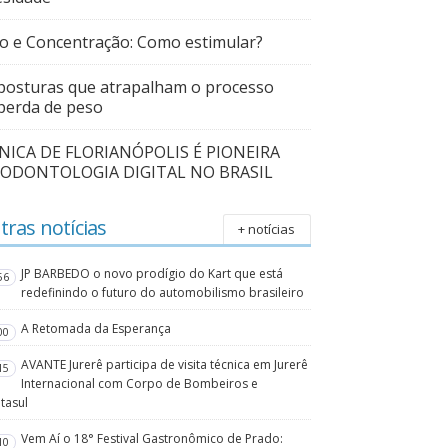
o e Concentração: Como estimular?
posturas que atrapalham o processo
perda de peso
ÍNICA DE FLORIANÓPOLIS É PIONEIRA
 ODONTOLOGIA DIGITAL NO BRASIL
tras notícias
+ notícias
JP BARBEDO o novo prodígio do Kart que está
56
redefinindo o futuro do automobilismo brasileiro
A Retomada da Esperança
00
AVANTE Jurerê participa de visita técnica em Jurerê
15
Internacional com Corpo de Bombeiros e
tasul
Vem Aí o 18° Festival Gastronômico de Prado:
10