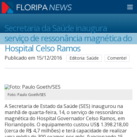
Home
Secretaria da Saúde inaugura
serviço de ressonância magnética do
Notícias
Hospital Celso Ramos
Publicado em 15/12/2016
Editoria: Saúde
Comente!
Colunistas
Classificados
Foto: Paulo Goeth/SES
A Secretaria de Estado da Saúde (SES) inaugurou na
Guia de Serviços
manhã de quarta-feira, 14, o serviço de ressonância
magnética do Hospital Governador Celso Ramos, em
Florianópolis. O equipamento custou US$ 1.398.218,00
Anuncie
(cerca de R$ 4,7 milhões) e terá capacidade de realizar
uma média de 300 exames por mês, funcionando 15