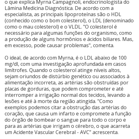
o que explica Myrna Campagnoli, endocrinologista do
Lâmina Medicina Diagnóstica. De acordo com a
Cinema
especialista, as principais lipoproteínas são o HDL
(conhecido como o bom colesterol), o LDL (denominado
como o mau colesterol) e o VLDL. "O colesterol é
Agenda Cultural
necessário para algumas funções do organismo, como
a produção de alguns hormônios e ácidos biliares. Mas,
em excesso, pode causar problemas", comenta.
Anuncie
O ideal, de acordo com Myrna, é o LDL abaixo de 100
mg/dl, com uma investigação aprofundada em casos
limítrofes. Quando o colesterol atinge níveis altos,
Fale Conosco
sejam oriundos de distúrbio genético ou associados à
alimentação incorreta, as artérias são obstruídas por
placas de gorduras, que podem comprometer e até
interromper a irrigação normal dos tecidos, levando a
lesões e até à morte da região atingida. "Como
exemplos podemos citar a obstrução das artérias do
coração, que causa um infarto e compromete a função
do órgão de bombear o sangue para todo o corpo e
para as artérias que irrigam o cérebro, o que acarreta
um Acidente Vascular Cerebral - AVC” acrescenta.