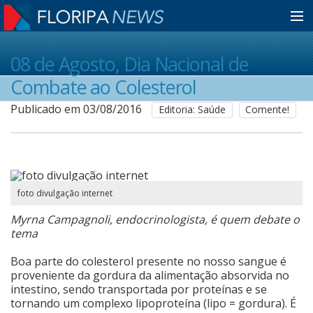
Home
08 de Agosto, Dia Nacional de
Combate ao Colesterol
Notícias
Publicado em 03/08/2016
Editoria: Saúde
Comente!
Colunistas
foto divulgação internet
Classificados
Myrna Campagnoli, endocrinologista, é quem debate o
tema
Guia de Serviços
Boa parte do colesterol presente no nosso sangue é
proveniente da gordura da alimentação absorvida no
intestino, sendo transportada por proteínas e se
Anuncie
tornando um complexo lipoproteína (lipo = gordura). É