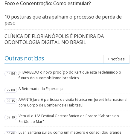
Foco e Concentração: Como estimular?
10 posturas que atrapalham o processo de perda de
peso
CLÍNICA DE FLORIANÓPOLIS É PIONEIRA DA
ODONTOLOGIA DIGITAL NO BRASIL
Outras notícias
+ notícias
JP BARBEDO o novo prodígio do Kart que está redefinindo o
14:56
futuro do automobilismo brasileiro
A Retomada da Esperança
22:00
AVANTE Jurerê participa de visita técnica em Jurerê Internacional
09:15
com Corpo de Bombeiros e Habitasul
Vem Aí o 18° Festival Gastronômico de Prado: "Sabores do
09:10
Sertão ao Mar"
Luan Santana surgiu como um meteoro e consolidou grande
09:08