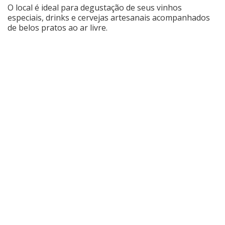
O local é ideal para degustação de seus vinhos
especiais, drinks e cervejas artesanais acompanhados
Cinema
de belos pratos ao ar livre.
Agenda Cultural
Anuncie
Fale Conosco