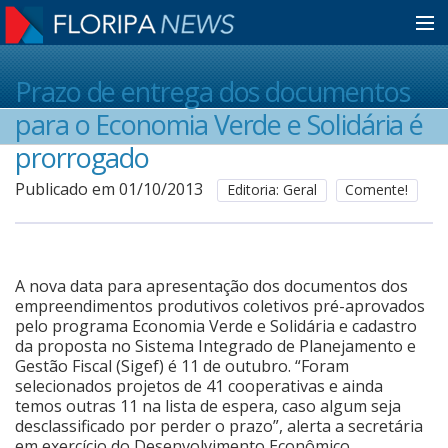
Home
Prazo de entrega dos documentos
para o Economia Verde e Solidária é
Notícias
prorrogado
Publicado em 01/10/2013
Editoria: Geral
Comente!
Colunistas
Classificados
A nova data para apresentação dos documentos dos
empreendimentos produtivos coletivos pré-aprovados
pelo programa Economia Verde e Solidária e cadastro
da proposta no Sistema Integrado de Planejamento e
Guia de Serviços
Gestão Fiscal (Sigef) é 11 de outubro. “Foram
selecionados projetos de 41 cooperativas e ainda
temos outras 11 na lista de espera, caso algum seja
Anuncie
desclassificado por perder o prazo”, alerta a secretária
em exercício do Desenvolvimento Econômico