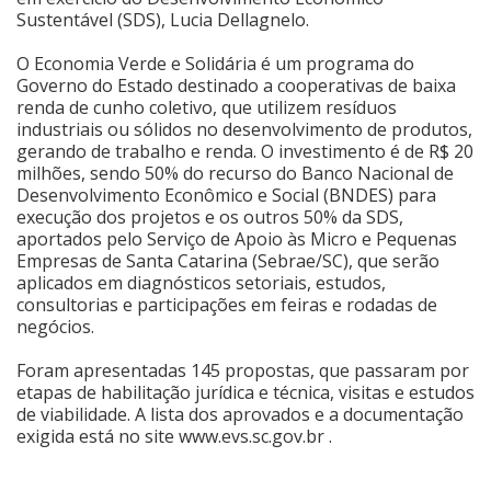
Sustentável (SDS), Lucia Dellagnelo.
Cinema
O Economia Verde e Solidária é um programa do
Governo do Estado destinado a cooperativas de baixa
renda de cunho coletivo, que utilizem resíduos
Agenda Cultural
industriais ou sólidos no desenvolvimento de produtos,
gerando de trabalho e renda. O investimento é de R$ 20
milhões, sendo 50% do recurso do Banco Nacional de
Anuncie
Desenvolvimento Econômico e Social (BNDES) para
execução dos projetos e os outros 50% da SDS,
aportados pelo Serviço de Apoio às Micro e Pequenas
Fale Conosco
Empresas de Santa Catarina (Sebrae/SC), que serão
aplicados em diagnósticos setoriais, estudos,
consultorias e participações em feiras e rodadas de
negócios.
Foram apresentadas 145 propostas, que passaram por
etapas de habilitação jurídica e técnica, visitas e estudos
de viabilidade. A lista dos aprovados e a documentação
exigida está no site
www.evs.sc.gov.br
.