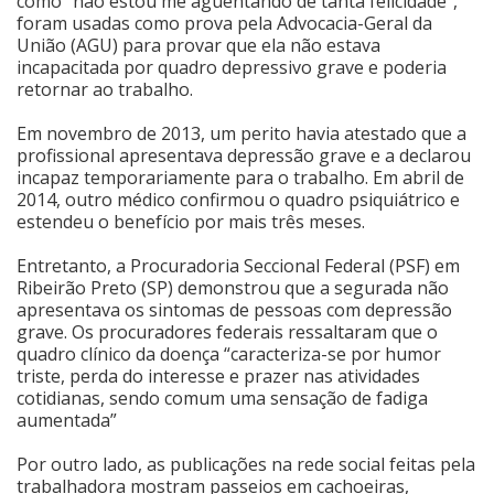
como “não estou me aguentando de tanta felicidade”,
foram usadas como prova pela Advocacia-Geral da
Cinema
União (AGU) para provar que ela não estava
incapacitada por quadro depressivo grave e poderia
retornar ao trabalho.
Agenda Cultural
Em novembro de 2013, um perito havia atestado que a
profissional apresentava depressão grave e a declarou
incapaz temporariamente para o trabalho. Em abril de
Anuncie
2014, outro médico confirmou o quadro psiquiátrico e
estendeu o benefício por mais três meses.
Fale Conosco
Entretanto, a Procuradoria Seccional Federal (PSF) em
Ribeirão Preto (SP) demonstrou que a segurada não
apresentava os sintomas de pessoas com depressão
grave. Os procuradores federais ressaltaram que o
quadro clínico da doença “caracteriza-se por humor
triste, perda do interesse e prazer nas atividades
cotidianas, sendo comum uma sensação de fadiga
aumentada”
Por outro lado, as publicações na rede social feitas pela
trabalhadora mostram passeios em cachoeiras,