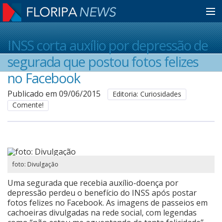
Home
INSS corta auxílio por depressão de
segurada que postou fotos felizes
Notícias
no Facebook
Publicado em 09/06/2015
Editoria: Curiosidades
Comente!
Colunistas
Classificados
foto: Divulgação
Guia de Serviços
Uma segurada que recebia auxílio-doença por
depressão perdeu o benefício do INSS após postar
fotos felizes no Facebook. As imagens de passeios em
Anuncie
cachoeiras divulgadas na rede social, com legendas