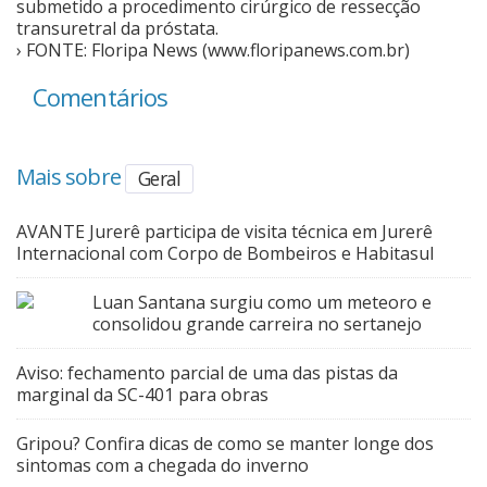
submetido a procedimento cirúrgico de ressecção
transuretral da próstata.
Cinema
› FONTE: Floripa News (www.floripanews.com.br)
Comentários
Agenda Cultural
Mais sobre
Geral
Anuncie
AVANTE Jurerê participa de visita técnica em Jurerê
Internacional com Corpo de Bombeiros e Habitasul
Fale Conosco
Luan Santana surgiu como um meteoro e
consolidou grande carreira no sertanejo
Aviso: fechamento parcial de uma das pistas da
marginal da SC-401 para obras
Gripou? Confira dicas de como se manter longe dos
sintomas com a chegada do inverno