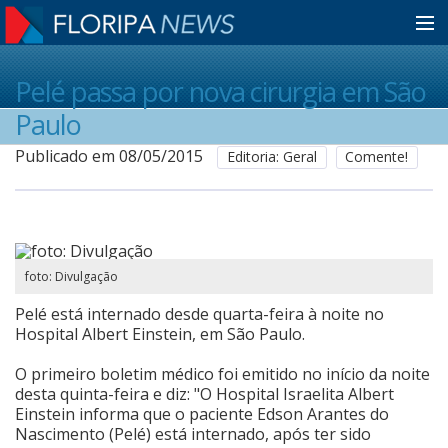
Home
Pelé passa por nova cirurgia em São
Paulo
Notícias
Publicado em 08/05/2015
Editoria: Geral
Comente!
Colunistas
foto: Divulgação
Classificados
Pelé está internado desde quarta-feira à noite no
Hospital Albert Einstein, em São Paulo.
Guia de Serviços
O primeiro boletim médico foi emitido no início da noite
desta quinta-feira e diz: "O Hospital Israelita Albert
Einstein informa que o paciente Edson Arantes do
Anuncie
Nascimento (Pelé) está internado, após ter sido