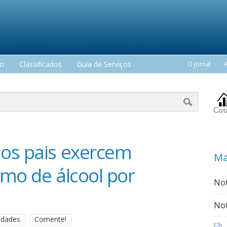
mo
Classificados
Guia de Serviços
O Jornal
 os pais exercem
Ma
umo de álcool por
Not
Not
sidades
Comente!