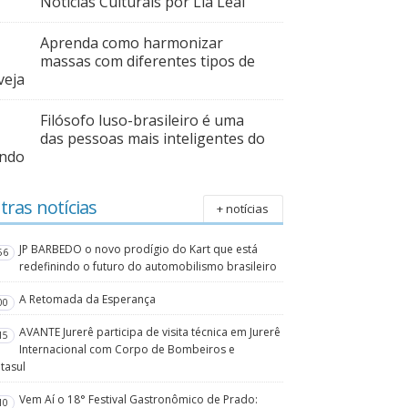
Notícias Culturais por Lia Leal
Aprenda como harmonizar
massas com diferentes tipos de
veja
Filósofo luso-brasileiro é uma
das pessoas mais inteligentes do
ndo
tras notícias
+ notícias
JP BARBEDO o novo prodígio do Kart que está
56
redefinindo o futuro do automobilismo brasileiro
A Retomada da Esperança
00
AVANTE Jurerê participa de visita técnica em Jurerê
15
Internacional com Corpo de Bombeiros e
tasul
Vem Aí o 18° Festival Gastronômico de Prado:
10