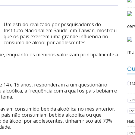
Um estudo realizado por pesquisadores do
cer
Instituto Nacional em Saúde, em Taiwan, mostrou
que os pais exercem uma grande influência no
consumo de álcool por adolescentes.
mu
ãe, enquanto os meninos valorizam principalmente a
Ou
de 14 e 15 anos, responderam a um questionário
14:
alcoólica, a frequência com a qual os pais bebiam e
 tema.
22:
haviam consumido bebida alcoólica no mês anterior.
09:
 pais não consumiam bebida alcoólica ou que
de álcool por adolescentes, tinham risco até 70%
Habi
dade.
09: