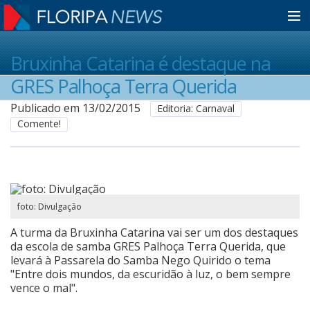
Home
Bruxinha Catarina é destaque na
GRES Palhoça Terra Querida
Notícias
Publicado em 13/02/2015
Editoria: Carnaval
Comente!
Colunistas
Classificados
foto: Divulgação
A turma da Bruxinha Catarina vai ser um dos destaques
Guia de Serviços
da escola de samba GRES Palhoça Terra Querida, que
levará à Passarela do Samba Nego Quirido o tema
"Entre dois mundos, da escuridão à luz, o bem sempre
vence o mal".
Anuncie