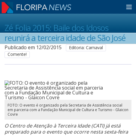
Home
Zé Folia 2015: Baile dos Idosos
reunirá a terceira idade de São José
Notícias
Publicado em 12/02/2015
Editoria: Carnaval
Comente!
Colunistas
Classificados
FOTO: O evento é organizado pela Secretaria de Assistência social
Guia de Serviços
em parceria com a Fundação Municipal de Cultura e Turismo - Glaicon
Covre
O Centro de Atenção à Terceira Idade (CATI) já está
Anuncie
preparado para o evento que ocorre nesta sexta-feira