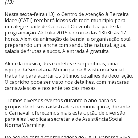
(13).
Cinema
Nesta sexta-feira (13), o Centro de Atenção à Terceira
Idade (CATI) receberá idosos de todo município para
um alegre baile de Carnaval. O evento faz parte da
Agenda Cultural
programação Zé Folia 2015 e ocorre das 13h30 às 17
horas. Além da animação da banda, a organização está
preparando um lanche com sanduíche natural, água,
salada de frutas e sucos. A entrada é gratuita.
Anuncie
Além da música, dos confetes e serpentinas, uma
equipe da Secretaria Municipal de Assistência Social
Fale Conosco
trabalha para acertar os últimos detalhes da decoração.
O capricho pode ser visto nos detalhes, com máscaras
carnavalescas e nos enfeites das mesas.
"Temos diversos eventos durante o ano para os
grupos de idosos cadastrados no município e, durante
o Carnaval, oferecemos mais esta opção de diversão
para eles", explica a secretária de Assistência Social,
Norma Warmling.
De acordo com a coordenadora do CATI, Vanessa Silva