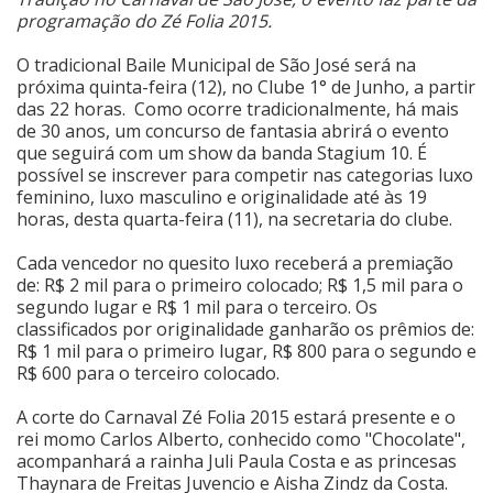
programação do Zé Folia 2015.
Cinema
O tradicional Baile Municipal de São José será na
próxima quinta-feira (12), no Clube 1° de Junho, a partir
das 22 horas. Como ocorre tradicionalmente, há mais
Agenda Cultural
de 30 anos, um concurso de fantasia abrirá o evento
que seguirá com um show da banda Stagium 10. É
possível se inscrever para competir nas categorias luxo
Anuncie
feminino, luxo masculino e originalidade até às 19
horas, desta quarta-feira (11), na secretaria do clube.
Fale Conosco
Cada vencedor no quesito luxo receberá a premiação
de: R$ 2 mil para o primeiro colocado; R$ 1,5 mil para o
segundo lugar e R$ 1 mil para o terceiro. Os
classificados por originalidade ganharão os prêmios de:
R$ 1 mil para o primeiro lugar, R$ 800 para o segundo e
R$ 600 para o terceiro colocado.
A corte do Carnaval Zé Folia 2015 estará presente e o
rei momo Carlos Alberto, conhecido como "Chocolate",
acompanhará a rainha Juli Paula Costa e as princesas
Thaynara de Freitas Juvencio e Aisha Zindz da Costa.