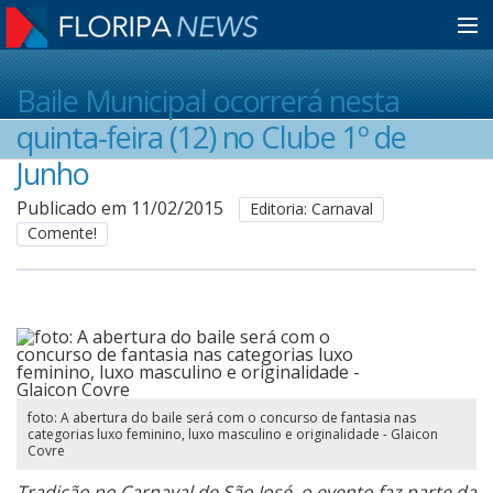
Home
Baile Municipal ocorrerá nesta
quinta-feira (12) no Clube 1º de
Notícias
Junho
Publicado em 11/02/2015
Editoria: Carnaval
Comente!
Colunistas
Classificados
Guia de Serviços
foto: A abertura do baile será com o concurso de fantasia nas
categorias luxo feminino, luxo masculino e originalidade - Glaicon
Covre
Anuncie
Tradição no Carnaval de São José, o evento faz parte da