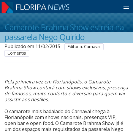
Home
Camarote Brahma Show estreia na
passarela Nego Quirido
Notícias
Publicado em 11/02/2015
Editoria: Carnaval
Comente!
Colunistas
Pela primeira vez em Florianópolis, o Camarote
Classificados
Brahma Show contará com shows exclusivos, presença
de famosos, muito conforto e diversão para quem vai
assistir aos desfiles.
Guia de Serviços
O camarote mais badalado do Carnaval chega à
Florianópolis com shows nacionais, presenças VIP,
open bar e open food. O Camarote Brahma Show já é
Anuncie
um dos espaços mais requisitados da passarela Nego