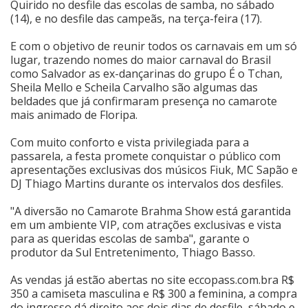
Quirido no desfile das escolas de samba, no sábado
(14), e no desfile das campeãs, na terça-feira (17).
Cinema
E com o objetivo de reunir todos os carnavais em um só
lugar, trazendo nomes do maior carnaval do Brasil
Agenda Cultural
como Salvador as ex-dançarinas do grupo É o Tchan,
Sheila Mello e Scheila Carvalho são algumas das
beldades que já confirmaram presença no camarote
mais animado de Floripa.
Anuncie
Com muito conforto e vista privilegiada para a
passarela, a festa promete conquistar o público com
Fale Conosco
apresentações exclusivas dos músicos Fiuk, MC Sapão e
DJ Thiago Martins durante os intervalos dos desfiles.
"A diversão no Camarote Brahma Show está garantida
em um ambiente VIP, com atrações exclusivas e vista
para as queridas escolas de samba", garante o
produtor da Sul Entretenimento, Thiago Basso.
As vendas já estão abertas no site
eccopass.com.br
a R$
350 a camiseta masculina e R$ 300 a feminina, a compra
do ingresso dá direito aos dois dias de desfile, sábado e