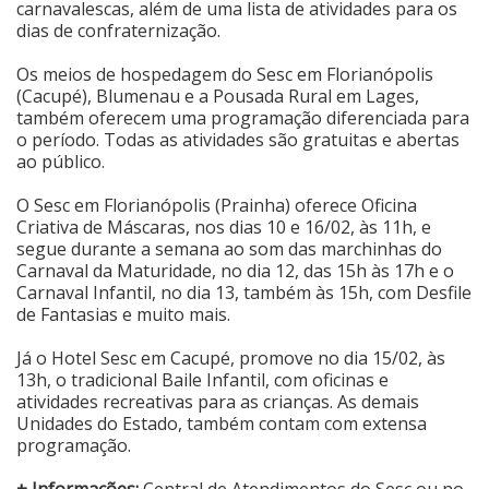
carnavalescas, além de uma lista de atividades para os
dias de confraternização.
Cinema
Os meios de hospedagem do Sesc em Florianópolis
(Cacupé), Blumenau e a Pousada Rural em Lages,
Agenda Cultural
também oferecem uma programação diferenciada para
o período. Todas as atividades são gratuitas e abertas
ao público.
Anuncie
O Sesc em Florianópolis (Prainha) oferece Oficina
Criativa de Máscaras, nos dias 10 e 16/02, às 11h, e
segue durante a semana ao som das marchinhas do
Fale Conosco
Carnaval da Maturidade, no dia 12, das 15h às 17h e o
Carnaval Infantil, no dia 13, também às 15h, com Desfile
de Fantasias e muito mais.
Já o Hotel Sesc em Cacupé, promove no dia 15/02, às
13h, o tradicional Baile Infantil, com oficinas e
atividades recreativas para as crianças. As demais
Unidades do Estado, também contam com extensa
programação.
+ Informações:
Central de Atendimentos do Sesc ou no