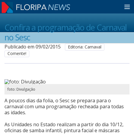
Home
Confira a programação de Carnaval
no Sesc
Notícias
Publicado em 09/02/2015
Editoria: Carnaval
Comente!
Colunistas
Classificados
foto: Divulgação
A poucos dias da folia, o Sesc se prepara para o
Guia de Serviços
carnaval com uma programação recheada para todas
as idades.
As Unidades no Estado realizam a partir do dia 10/12,
Anuncie
oficinas de samba infantil, pintura facial e máscaras