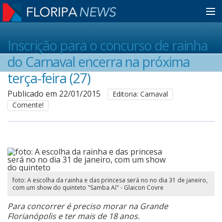
Home
Inscrição para o concurso de rainha
do Carnaval encerra na próxima
Notícias
terça-feira (27)
Publicado em 22/01/2015
Editoria: Carnaval
Comente!
Colunistas
Classificados
Guia de Serviços
foto: A escolha da rainha e das princesa será no no dia 31 de janeiro,
com um show do quinteto "Samba Aí" - Glaicon Covre
Para concorrer é preciso morar na Grande
Anuncie
Florianópolis e ter mais de 18 anos.