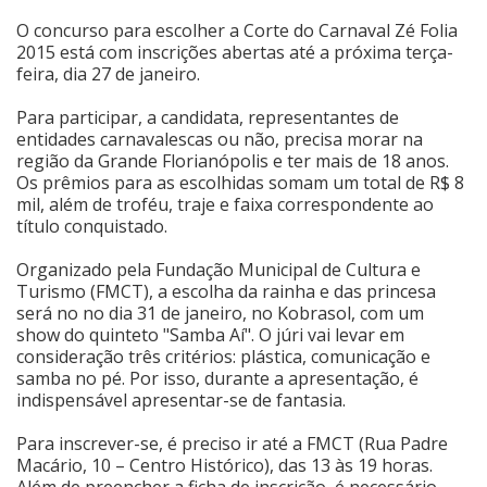
O concurso para escolher a Corte do Carnaval Zé Folia
Cinema
2015 está com inscrições abertas até a próxima terça-
feira, dia 27 de janeiro.
Agenda Cultural
Para participar, a candidata, representantes de
entidades carnavalescas ou não, precisa morar na
região da Grande Florianópolis e ter mais de 18 anos.
Os prêmios para as escolhidas somam um total de R$ 8
Anuncie
mil, além de troféu, traje e faixa correspondente ao
título conquistado.
Fale Conosco
Organizado pela Fundação Municipal de Cultura e
Turismo (FMCT), a escolha da rainha e das princesa
será no no dia 31 de janeiro, no Kobrasol, com um
show do quinteto "Samba Aí". O júri vai levar em
consideração três critérios: plástica, comunicação e
samba no pé. Por isso, durante a apresentação, é
indispensável apresentar-se de fantasia.
Para inscrever-se, é preciso ir até a FMCT (Rua Padre
Macário, 10 – Centro Histórico), das 13 às 19 horas.
Além de preencher a ficha de inscrição, é necessário