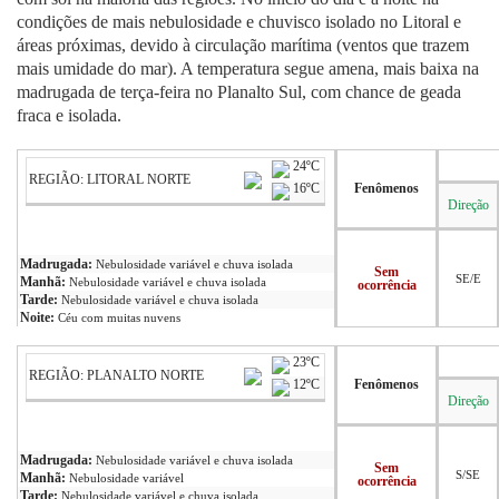
condições de mais nebulosidade e chuvisco isolado no Litoral e
Cinema
áreas próximas, devido à circulação marítima (ventos que trazem
mais umidade do mar). A temperatura segue amena, mais baixa na
madrugada de terça-feira no Planalto Sul, com chance de geada
Agenda Cultural
fraca e isolada.
24ºC
REGIÃO: LITORAL NORTE
Anuncie
16ºC
Fenômenos
Direção
Fale Conosco
Madrugada:
Nebulosidade variável e chuva isolada
Sem
SE/E
Manhã:
Nebulosidade variável e chuva isolada
ocorrência
Tarde:
Nebulosidade variável e chuva isolada
Noite:
Céu com muitas nuvens
23ºC
REGIÃO: PLANALTO NORTE
12ºC
Fenômenos
Direção
Madrugada:
Nebulosidade variável e chuva isolada
Sem
S/SE
Manhã:
Nebulosidade variável
ocorrência
Tarde:
Nebulosidade variável e chuva isolada