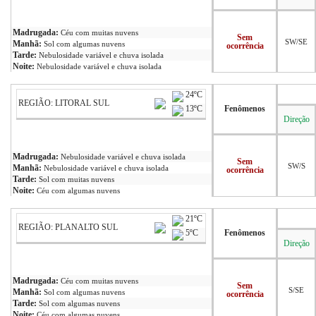
Madrugada:
Céu com muitas nuvens
Sem
SW/SE
Manhã:
Sol com algumas nuvens
ocorrência
Tarde:
Nebulosidade variável e chuva isolada
Noite:
Nebulosidade variável e chuva isolada
24ºC
REGIÃO: LITORAL SUL
13ºC
Fenômenos
Direção
Madrugada:
Nebulosidade variável e chuva isolada
Sem
SW/S
Manhã:
Nebulosidade variável e chuva isolada
ocorrência
Tarde:
Sol com muitas nuvens
Noite:
Céu com algumas nuvens
21ºC
REGIÃO: PLANALTO SUL
5ºC
Fenômenos
Direção
Madrugada:
Céu com muitas nuvens
Sem
S/SE
Manhã:
Sol com algumas nuvens
ocorrência
Tarde:
Sol com algumas nuvens
Noite:
Céu com algumas nuvens