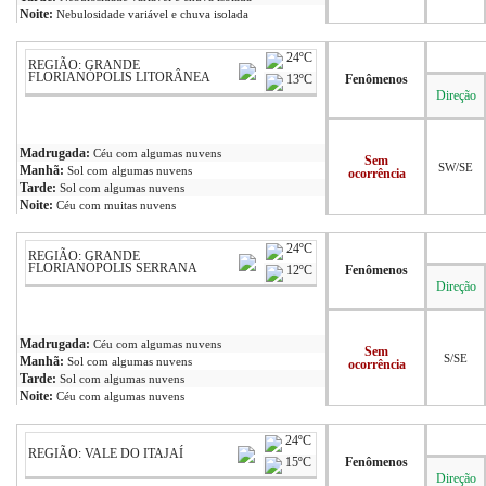
Noite:
Nebulosidade variável e chuva isolada
24ºC
REGIÃO: GRANDE
FLORIANÓPOLIS LITORÂNEA
13ºC
Fenômenos
Direção
Madrugada:
Céu com algumas nuvens
Sem
SW/SE
Manhã:
Sol com algumas nuvens
ocorrência
Tarde:
Sol com algumas nuvens
Noite:
Céu com muitas nuvens
24ºC
REGIÃO: GRANDE
FLORIANÓPOLIS SERRANA
12ºC
Fenômenos
Direção
Madrugada:
Céu com algumas nuvens
Sem
S/SE
Manhã:
Sol com algumas nuvens
ocorrência
Tarde:
Sol com algumas nuvens
Noite:
Céu com algumas nuvens
24ºC
REGIÃO: VALE DO ITAJAÍ
15ºC
Fenômenos
Direção