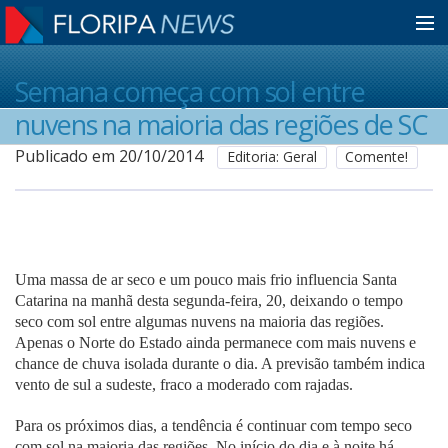
Home
Semana começa com sol entre
nuvens na maioria das regiões de SC
Notícias
Publicado em 20/10/2014
Editoria: Geral
Comente!
Colunistas
Uma massa de ar seco e um pouco mais frio influencia Santa
Classificados
Catarina na manhã desta segunda-feira, 20, deixando o tempo
seco com sol entre algumas nuvens na maioria das regiões.
Apenas o Norte do Estado ainda permanece com mais nuvens e
Guia de Serviços
chance de chuva isolada durante o dia. A previsão também indica
vento de sul a sudeste, fraco a moderado com rajadas.
Anuncie
Para os próximos dias, a tendência é continuar com tempo seco
com sol na maioria das regiões. No início do dia e à noite há