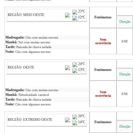
23ºC
REGIÃO: MEIO OESTE
12ºC
Fenômenos
Direção
Madrugada:
Céu com muitas nuvens
Sem
S/SE
Manhã:
Sol com muitas nuvens
ocorrência
Tarde:
Pancada de chuva isolada
Noite:
Céu com algumas nuvens
24ºC
REGIÃO: OESTE
13ºC
Fenômenos
Direção
Madrugada:
Céu com muitas nuvens
Sem
S/SE
Manhã:
Nebulosidade variável
ocorrência
Tarde:
Pancada de chuva isolada
Noite:
Céu com algumas nuvens
26ºC
REGIÃO: EXTREMO OESTE
14ºC
Fenômenos
Direção