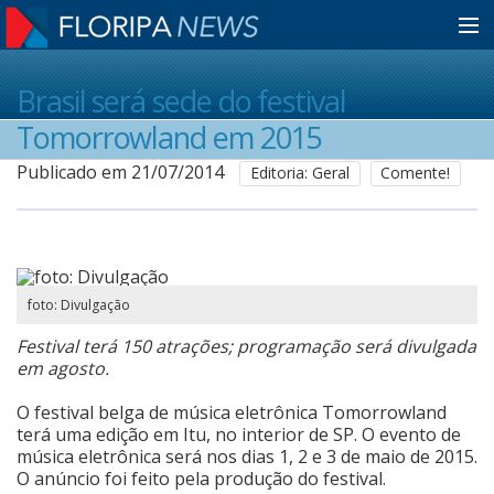
Home
Brasil será sede do festival
Tomorrowland em 2015
Notícias
Publicado em 21/07/2014
Editoria: Geral
Comente!
Colunistas
foto: Divulgação
Classificados
Festival terá 150 atrações; programação será divulgada
em agosto.
Guia de Serviços
O festival belga de música eletrônica Tomorrowland
terá uma edição em Itu, no interior de SP. O evento de
música eletrônica será nos dias 1, 2 e 3 de maio de 2015.
Anuncie
O anúncio foi feito pela produção do festival.