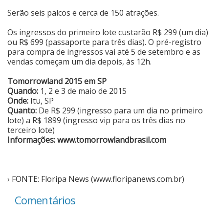
Serão seis palcos e cerca de 150 atrações.
Cinema
Os ingressos do primeiro lote custarão R$ 299 (um dia)
ou R$ 699 (passaporte para três dias). O pré-registro
Agenda Cultural
para compra de ingressos vai até 5 de setembro e as
vendas começam um dia depois, às 12h.
Tomorrowland 2015 em SP
Anuncie
Quando:
1, 2 e 3 de maio de 2015
Onde:
Itu, SP
Quanto:
De R$ 299 (ingresso para um dia no primeiro
Fale Conosco
lote) a R$ 1899 (ingresso vip para os três dias no
terceiro lote)
Informações:
www.tomorrowlandbrasil.com
› FONTE: Floripa News (www.floripanews.com.br)
Comentários